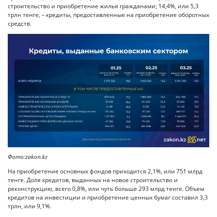
строительство и приобретение жилья гражданами; 14,4%, или 5,3
трлн тенге, – кредиты, предоставленные на приобретение оборотных
средств.
Фото:zakon.kz
На приобретение основных фондов приходится 2,1%, или 751 млрд
тенге. Доля кредитов, выданных на новое строительство и
реконструкцию, всего 0,8%, или чуть больше 293 млрд тенге. Объем
кредитов на инвестиции и приобретение ценных бумаг составил 3,3
трлн, или 9,1%.