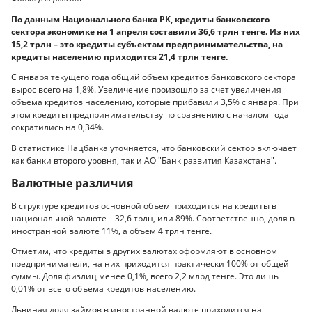
По данным Национального банка РК, кредиты банковского
сектора экономике на 1 апреля составили 36,6 трлн тенге. Из них
15,2 трлн – это кредиты субъектам предпринимательства, на
кредиты населению приходится 21,4 трлн тенге.
С января текущего года общий объем кредитов банковского сектора
вырос всего на 1,8%. Увеличение произошло за счет увеличения
объема кредитов населению, которые прибавили 3,5% с января. При
этом кредиты предпринимательству по сравнению с началом года
сократились на 0,34%.
В статистике Нацбанка уточняется, что банковский сектор включает
как банки второго уровня, так и АО "Банк развития Казахстана".
Валютные различия
В структуре кредитов основной объем приходится на кредиты в
национальной валюте – 32,6 трлн, или 89%. Соответственно, доля в
иностранной валюте 11%, а объем 4 трлн тенге.
Отметим, что кредиты в других валютах оформляют в основном
предприниматели, на них приходится практически 100% от общей
суммы. Доля физлиц менее 0,1%, всего 2,2 млрд тенге. Это лишь
0,01% от всего объема кредитов населению.
Львиная доля займов в иностранной валюте приходится на