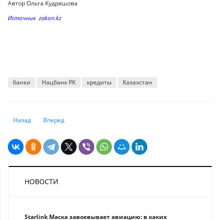
Автор Ольга Кудряшова
Источник zakon.kz
банки
Нацбанк РК
кредиты
Казахстан
Предыдущий: Deutsche Bank сообщил о росте прибыли на фоне сильн
Следующий: Утечки данных и всплеск мошенничества: эксп
Назад
Вперед
НОВОСТИ
Starlink Маска завоевывает авиацию: в каких