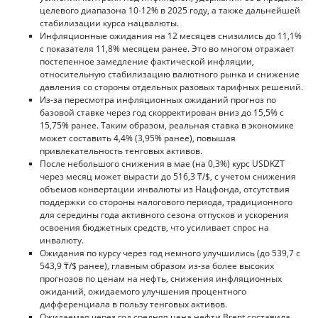
целевого диапазона 10-12% в 2025 году, а также дальнейшей
стабилизации курса нацвалюты.
Инфляционные ожидания на 12 месяцев снизились до 11,1%
с показателя 11,8% месяцем ранее. Это во многом отражает
постепенное замедление фактической инфляции,
относительную стабилизацию валютного рынка и снижение
давления со стороны отдельных разовых тарифных решений.
Из-за пересмотра инфляционных ожиданий прогноз по
базовой ставке через год скорректирован вниз до 15,5% с
15,75% ранее. Таким образом, реальная ставка в экономике
может составить 4,4% (3,95% ранее), повышая
привлекательность тенговых активов.
После небольшого снижения в мае (на 0,3%) курс USDKZT
через месяц может вырасти до 516,3 ₸/$, с учетом снижения
объемов конвертации инвалюты из Нацфонда, отсутствия
поддержки со стороны налогового периода, традиционного
для середины года активного сезона отпусков и ускорения
освоения бюджетных средств, что усиливает спрос на
инвалюту.
Ожидания по курсу через год немного улучшились (до 539,7 с
543,9 ₸/$ ранее), главным образом из-за более высоких
прогнозов по ценам на нефть, снижения инфляционных
ожиданий, ожидаемого улучшения процентного
дифференциала в пользу тенговых активов.
Ожидаемая через год средняя цена нефти Brent составила