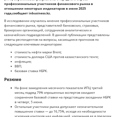
профессиональных участников финансового рынка в
отношении некоторых индикаторов в июне 2025
года,сообщает inbusiness.kz.
В исследовании изучалось мнение профессиональных участников
финансового рынка, представителей банковских, страховых,
брокерских организаций, сотрудников аналитических и
казначейских подразделений. В данной публикации представлены
ответы респондентов на вопросы, касающиеся прогнозов по
следующим ключевым индикаторам:
стоимость нефти марки Brent;
стоимость доллара США против казахстанского тенге;
инфляция;
ВВП;
базовая ставка НБРК.
Резюме
На фоне замедления месячного показателя ИПЦ третий
месяц подряд 79% опрошенных экспертов ожидают
сохранения базовой ставки на предстоящем заседании НБРК
в четверг, 5 июня.
Остальные участники рынка допускают незначительное
повышение ставки — до 16,75%, исходя из необходимости
усиления контроля над инфляцией, удержания ее в пределах