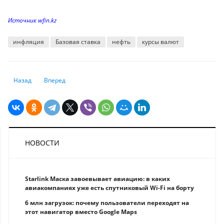
Источник wfin.kz
инфляция
Базовая ставка
нефть
курсы валют
Предыдущий: Налоговикам дадут новые полномочия, которые испортя
Следующий: Осторожно, теперь эти деньги нигде не примут
Назад
Вперед
НОВОСТИ
Starlink Маска завоевывает авиацию: в каких
авиакомпаниях уже есть спутниковый Wi-Fi на борту
6 млн загрузок: почему пользователи переходят на
этот навигатор вместо Google Maps