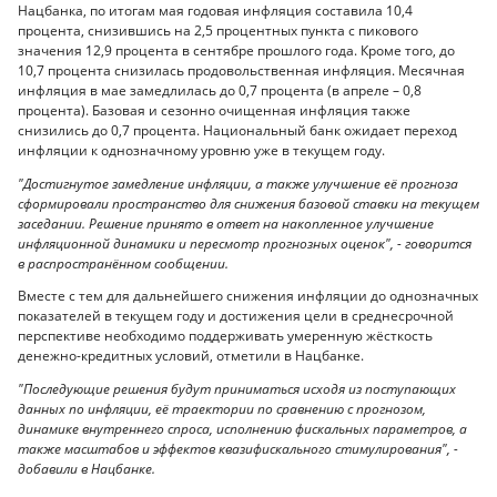
Нацбанка, по итогам мая годовая инфляция составила 10,4
процента, снизившись на 2,5 процентных пункта с пикового
значения 12,9 процента в сентябре прошлого года. Кроме того, до
10,7 процента снизилась продовольственная инфляция. Месячная
инфляция в мае замедлилась до 0,7 процента (в апреле – 0,8
процента). Базовая и сезонно очищенная инфляция также
снизились до 0,7 процента. Национальный банк ожидает переход
инфляции к однозначному уровню уже в текущем году.
"Достигнутое замедление инфляции, а также улучшение её прогноза
сформировали пространство для снижения базовой ставки на текущем
заседании. Решение принято в ответ на накопленное улучшение
инфляционной динамики и пересмотр прогнозных оценок", - говорится
в распространённом сообщении.
Вместе с тем для дальнейшего снижения инфляции до однозначных
показателей в текущем году и достижения цели в среднесрочной
перспективе необходимо поддерживать умеренную жёсткость
денежно-кредитных условий, отметили в Нацбанке.
"Последующие решения будут приниматься исходя из поступающих
данных по инфляции, её траектории по сравнению с прогнозом,
динамике внутреннего спроса, исполнению фискальных параметров, а
также масштабов и эффектов квазифискального стимулирования", -
добавили в Нацбанке.