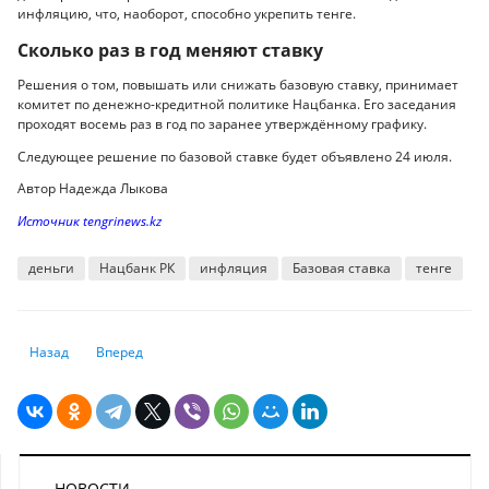
инфляцию, что, наоборот, способно укрепить тенге.
Сколько раз в год меняют ставку
Решения о том, повышать или снижать базовую ставку, принимает
комитет по денежно-кредитной политике Нацбанка. Его заседания
проходят восемь раз в год по заранее утверждённому графику.
Следующее решение по базовой ставке будет объявлено 24 июля.
Автор Надежда Лыкова
Источник tengrinews.kz
деньги
Нацбанк РК
инфляция
Базовая ставка
тенге
Предыдущий: Доллару предсказали новый диапазон: что будет с тенге
Следующий: Как казахстанцам проверить свою кредитную 
Назад
Вперед
НОВОСТИ