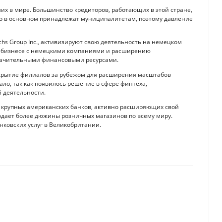
х в мире. Большинство кредиторов, работающих в этой стране,
но в основном принадлежат муниципалитетам, поэтому давление
achs Group Inc., активизируют свою деятельность на немецком
м бизнесе с немецкими компаниями и расширению
начительными финансовыми ресурсами.
открытие филиалов за рубежом для расширения масштабов
ло, так как появилось решение в сфере финтеха,
 деятельности.
х крупных американских банков, активно расширяющих свой
родает более дюжины розничных магазинов по всему миру.
нковских услуг в Великобритании.
pen API и Open Banking
и для финансовой стабильности России