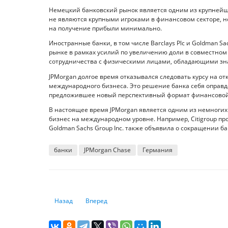
Немецкий банковский рынок является одним из крупнейши
не являются крупными игроками в финансовом секторе, 
на получение прибыли минимально.
Иностранные банки, в том числе Barclays Plc и Goldman S
рынке в рамках усилий по увеличению доли в совместно
сотрудничества с физическими лицами, обладающими з
JPMorgan долгое время отказывался следовать курсу на 
международного бизнеса. Это решение банка себя оправда
предложившее новый перспективный формат финансовой
В настоящее время JPMorgan является одним из немноги
бизнес на международном уровне. Например, Citigroup п
Goldman Sachs Group Inc. также объявила о сокращении ба
банки
JPMorgan Chase
Германия
Предыдущий: Нацбанк представил концепцию развития O
Следующий: Первый зампред ЦБ назвала риск
Назад
Вперед