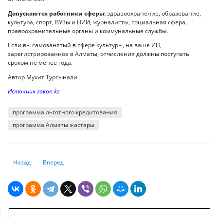
Допускаются работники сферы:
здравоохранение, образование,
культура, спорт, ВУЗы и НИИ, журналисты, социальная сфера,
правоохранительные органы и коммунальные службы.
Если вы самозанятый в сфере культуры, на ваше ИП,
зарегистрированное в Алматы, отчисления должны поступать
сроком не менее года.
Автор Мухит Турсынали
Источник zakon.kz
программа льготного кредитования
программа Алматы жастары
Предыдущий: Мошенники от имени ЕНПФ рассылают сообщения вкл
Следующий: Назван средний размер банковских вкладов р
Назад
Вперед