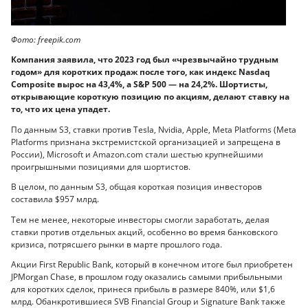
Фото: freepik.com
Компания заявила, что 2023 год был «чрезвычайно трудным
годом» для коротких продаж после того, как индекс Nasdaq
Composite вырос на 43,4%, а S&P 500 — на 24,2%. Шортисты,
открывающие короткую позицию по акциям, делают ставку на
то, что их цена упадет.
По данным S3, ставки против Tesla, Nvidia, Apple, Meta Platforms (Meta
Platforms признана экстремистской организацией и запрещена в
России), Microsoft и Amazon.com стали шестью крупнейшими
проигрышными позициями для шортистов.
В целом, по данным S3, общая короткая позиция инвесторов
составила $957 млрд.
Тем не менее, некоторые инвесторы смогли заработать, делая
ставки против отдельных акций, особенно во время банковского
кризиса, потрясшего рынки в марте прошлого года.
Акции First Republic Bank, который в конечном итоге был приобретен
JPMorgan Chase, в прошлом году оказались самыми прибыльными
для коротких сделок, принеся прибыль в размере 840%, или $1,6
млрд. Обанкротившиеся SVB Financial Group и Signature Bank также