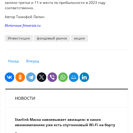
заняли третье и 11-е места по прибыльности в 2023 году
соответственно.
Автор Тимофей Лапин
Источник finversia.ru
Инвестиции
фондовый рынок
акции
Предыдущий: Мировые рынки начинают неделю разнонаправленно
Следующий: Доля продаж инвалюты из Нацфонда в январе м
Назад
Вперед
НОВОСТИ
Starlink Маска завоевывает авиацию: в каких
авиакомпаниях уже есть спутниковый Wi-Fi на борту