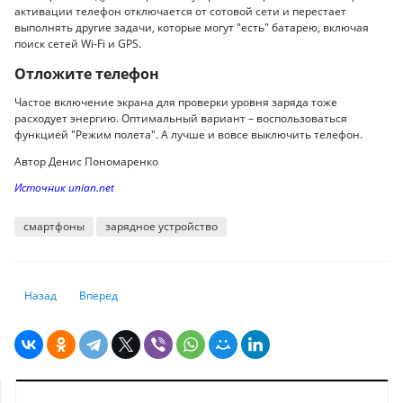
активации телефон отключается от сотовой сети и перестает
выполнять другие задачи, которые могут "есть" батарею, включая
поиск сетей Wi-Fi и GPS.
Отложите телефон
Частое включение экрана для проверки уровня заряда тоже
расходует энергию. Оптимальный вариант – воспользоваться
функцией "Режим полета". А лучше и вовсе выключить телефон.
Автор Денис Пономаренко
Источник unian.net
смартфоны
зарядное устройство
Предыдущий: Школы в Южной Корее будут учить детей по учебникам
Следующий: WhatsApp перестанет работать на некоторых iPh
Назад
Вперед