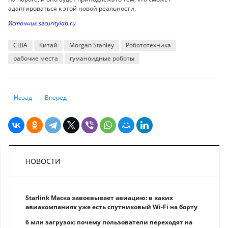
адаптироваться к этой новой реальности.
Источник securitylab.ru
США
Китай
Morgan Stanley
Робототехника
рабочие места
гуманоидные роботы
Предыдущий: Китай против США: гонка человекоподобных роботов в
Следующий: Выплаты за вымогательство сокращаются, а чи
Назад
Вперед
НОВОСТИ
Starlink Маска завоевывает авиацию: в каких
авиакомпаниях уже есть спутниковый Wi-Fi на борту
6 млн загрузок: почему пользователи переходят на