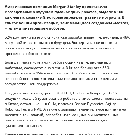
Американская компания Morgan Stanley представила
исследование о будущем гуманоидных роботов, выделив 100
ключевых компаний, которые определят развитие отрасли. В
список вошли организации, занимающиеся созданием «мозга»,
«тела» и интеграцией роботов.
52% компаний из этого списка уже разрабатывают гуманоидов, а 48%
могут войти в этот рынок в будущем. Эксперты также оценили
инвестиционную привлекательность технологий и текущий
прогресс в робототехнике.
Большая часть компаний, работающих над гуманоидными
роботами, сосредоточена в Азии. В Китае базируются 56%
разработчиков и 45% интеграторов. Это объясняется развитой
цепочкой поставок, локальными возможностями внедрения и
государственной поддержкой.
Среди китайских лидеров — UBTECH, Unitree и Xiaopeng. Из 16
ведущих моделей гуманоидных роботов в мире шесть произведены
в Китае, остальные — в США, включая Boston Dynamics, Agility
Robotics. Tesla и NVIDIA также оказывают значительное влияние на
развитие технологий, разрабатывая мощные вычислительные
платформы и алгоритмы искусственного интеллекта для
гуманоидных систем.
Ключевые вызовы индустрии связаны с разработкой точных