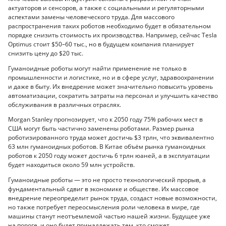
актуаторов и сенсоров, а также с социальными и регуляторными
аспектами замены человеческого труда. Для массового
распространения таких роботов необходимо будет в обязательном
порядке снизить стоимость их производства. Например, сейчас Tesla
Optimus стоит $50–60 тыс., но в будущем компания планирует
снизить цену до $20 тыс.
Гуманоидные роботы могут найти применение не только в
промышленности и логистике, но и в сфере услуг, здравоохранении
и даже в быту. Их внедрение может значительно повысить уровень
автоматизации, сократить затраты на персонал и улучшить качество
обслуживания в различных отраслях.
Morgan Stanley прогнозирует, что к 2050 году 75% рабочих мест в
США могут быть частично заменены роботами. Размер рынка
роботизированного труда может достичь $3 трлн, что эквивалентно
63 млн гуманоидных роботов. В Китае объём рынка гуманоидных
роботов к 2050 году может достичь 6 трлн юаней, а в эксплуатации
будет находиться около 59 млн устройств.
Гуманоидные роботы — это не просто технологический прорыв, а
фундаментальный сдвиг в экономике и обществе. Их массовое
внедрение переопределит рынок труда, создаст новые возможности,
но также потребует переосмысления роли человека в мире, где
машины станут неотъемлемой частью нашей жизни. Будущее уже
на пороге, и оно будет принадлежать тем, кто сможет