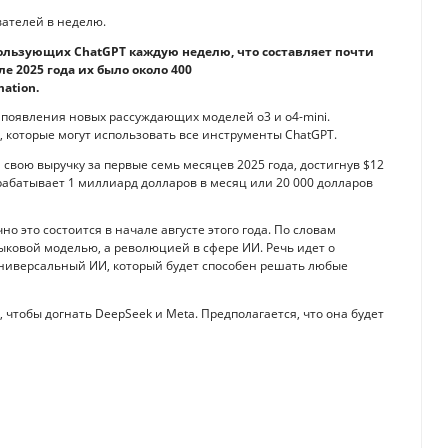
вателей в неделю.
пользующих ChatGPT каждую неделю, что составляет почти
е 2025 года их было около 400
ation.
 появления новых рассуждающих моделей o3 и o4-mini.
которые могут использовать все инструменты ChatGPT.
 свою выручку за первые семь месяцев 2025 года, достигнув $12
рабатывает 1 миллиард долларов в месяц или 20 000 долларов
о это состоится в начале августе этого года. По словам
зыковой моделью, а революцией в сфере ИИ. Речь идет о
 универсальный ИИ, который будет способен решать любые
чтобы догнать DeepSeek и Meta. Предполагается, что она будет