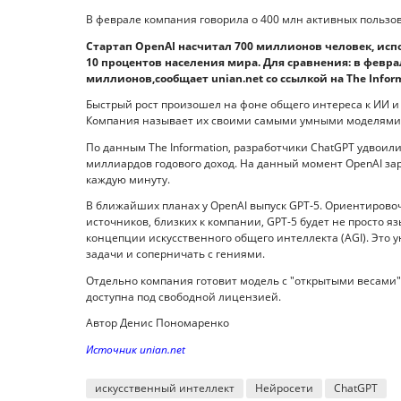
В феврале компания говорила о 400 млн активных пользо
Стартап OpenAI насчитал 700 миллионов человек, ис
10 процентов населения мира. Для сравнения: в феврал
миллионов,сообщает unian.net со ссылкой на The Inform
Быстрый рост произошел на фоне общего интереса к ИИ и
Компания называет их своими самыми умными моделями, 
По данным The Information, разработчики ChatGPT удвоили
миллиардов годового доход. На данный момент OpenAI за
каждую минуту.
В ближайших планах у OpenAI выпуск GPT‑5. Ориентировочн
источников, близких к компании, GPT-5 будет не просто я
концепции искусственного общего интеллекта (AGI). Это
задачи и соперничать с гениями.
Отдельно компания готовит модель с "открытыми весами", 
доступна под свободной лицензией.
Автор Денис Пономаренко
Источник unian.net
искусственный интеллект
Нейросети
ChatGPT