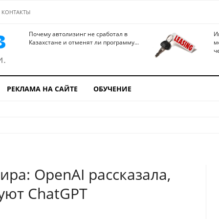
КОНТАКТЫ
Почему автолизинг не сработал в
И
Казахстане и отменят ли программу...
м
ч
РЕКЛАМА НА САЙТЕ
ОБУЧЕНИЕ
ра: OpenAI рассказала,
уют ChatGPT