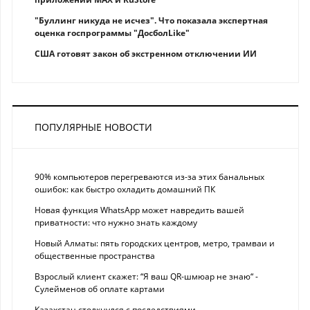
"Буллинг никуда не исчез". Что показала экспертная
оценка госпрограммы "ДосболLike"
США готовят закон об экстренном отключении ИИ
ПОПУЛЯРНЫЕ НОВОСТИ
90% компьютеров перегреваются из-за этих банальных
ошибок: как быстро охладить домашний ПК
Новая функция WhatsApp может навредить вашей
приватности: что нужно знать каждому
Новый Алматы: пять городских центров, метро, трамваи и
общественные пространства
Взрослый клиент скажет: “Я ваш QR-шмюар не знаю“ -
Сулейменов об оплате картами
Казахстан столкнулся с последствиями