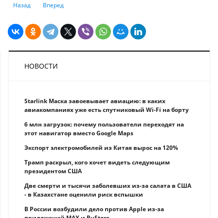
Предыдущий: WhatsApp объявил о нововведении для защиты данных
Следующий: Сколько электричества потребляет зарядка тел
Назад
Вперед
НОВОСТИ
Starlink Маска завоевывает авиацию: в каких
авиакомпаниях уже есть спутниковый Wi-Fi на борту
6 млн загрузок: почему пользователи переходят на
этот навигатор вместо Google Maps
Экспорт электромобилей из Китая вырос на 120%
Трамп раскрыл, кого хочет видеть следующим
президентом США
Две смерти и тысячи заболевших из-за салата в США
- в Казахстане оценили риск вспышки
В России возбудили дело против Apple из-за
приложений MAX и RuStore