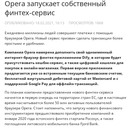
Opera запускает собственный
финтех-сервис
ОПУБЛИКОВАНО: 18.02.2021, 16:13
ПРОСМОТРОВ:
1868
Ежедневно миллионы людей совершают платежи с помощью
браузеров Opera. Новый сервис призван сделать транзакции более
простыми и удобными.
Компания Opera намерена дополнить свой одноименный
интернет-браузер финтех-приложением Dify, в котором будет
присутствовать кешбэк-сервис, а также цифровой кошелек для
покупок в онлайн-магазинах. Первая версия приложения
предлагается уже со встроенным текущим банковским счетом,
бесплатной виртуальной дебетовой картой от Mastercard и с
поддержкой Google Pay для оффлайн-транзакций.
По планам компании предоставление нового финтех-сервиса
начнется в первую очередь на территории стран ЕС, где в настоящее
время насчитывается более 50 млн активных пользователей
браузера Opera. Стоит напомнить, что запуску нового финансового
инструментария предшествовало приобретение компанией в
январе 2020 года эстонского финтех стартапа Pocosys, а также
поглощение литовского мобильного банка Fjord Bank.