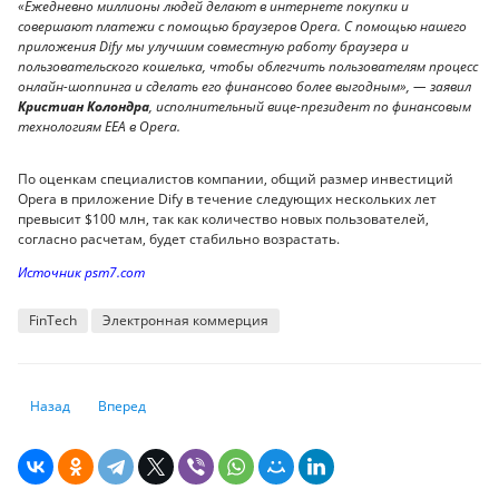
«Ежедневно миллионы людей делают в интернете покупки и
совершают платежи с помощью браузеров Opera. С помощью нашего
приложения Dify мы улучшим совместную работу браузера и
пользовательского кошелька, чтобы облегчить пользователям процесс
онлайн-шоппинга и сделать его финансово более выгодным», — заявил
Кристиан Колондра
, исполнительный вице-президент по финансовым
технологиям EEA в Opera.
По оценкам специалистов компании, общий размер инвестиций
Opera в приложение Dify в течение следующих нескольких лет
превысит $100 млн, так как количество новых пользователей,
согласно расчетам, будет стабильно возрастать.
Источник psm7.com
FinTech
Электронная коммерция
Предыдущий: Kaspersky сообщает об увеличении числа мошенническ
Следующий: Правительство Великобритании приняло един
Назад
Вперед