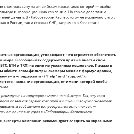
ю спам-рассылку на английском языке, цель которой — якобы
обальную информационную кампанию. На самом деле таким
лей деньги. В «Лаборатории Касперского» не исключают, что с
как в России, так и странах СНГ, например в Казахстане,
итные организации, утверждают, что стремятся обеспечить
м мире. В сообщениях содержится призыв внести свой
BTC, ETH и TRX) на один из указанных кошельков. Письма в
обы обойти спам-фильтры, скамеры меняют формулировки,
чь» и «поддержать» ("help" and "support"),
роме того, название организации, от имени которой якобы
исьма.
реагируют на ситуацию в мире очень быстро. Так, эту скам-
после появления первых новостей о ситуации вокруг основателя
фициальным сообщениям из проверенных источников», —
иты от почтовых угроз в «Лаборатории Касперского».
те, эксперты компании рекомендуют следить за «красными