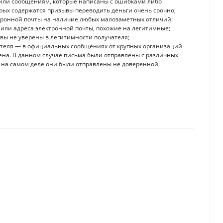
или сообщениям, которые написаны с ошибками либо
торых содержатся призывы переводить деньги очень срочно;
тронной почты на наличие любых малозаметных отличий:
или адреса электронной почты, похожие на легитимные;
 вы не уверены в легитимности получателя;
вителя — в официальных сообщениях от крупных организаций
мена. В данном случае письма были отправлены с различных
то на самом деле они были отправлены не доверенной
етрической аутентификации
ак "валюту" соцсетей и кибератак защищают в Казахстане