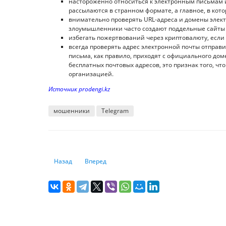
настороженно относиться к электронным письмам 
рассылаются в странном формате, а главное, в ко
внимательно проверять URL-адреса и домены элек
злоумышленники часто создают поддельные сайты 
избегать пожертвований через криптовалюту, если
всегда проверять адрес электронной почты отпра
письма, как правило, приходят с официального до
бесплатных почтовых адресов, это признак того, ч
организацией.
Источник prodengi.kz
мошенники
Telegram
Предыдущий: Mastercard запустила новый сервис биом
Следующий: Охота на персональные данные: к
Назад
Вперед