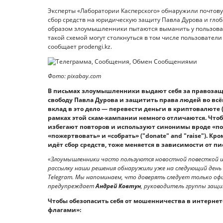
Эксперты «Лаборатории Касперского» обнаружили почтову
сбор средств на юридическую защиту Павла Дурова и гл
образом злоумышленники пытаются выманить у пользовате
такой схемой могут столкнуться в том числе пользователи 
сообщает prodengi.kz.
Фото: pixabay.com
В письмах злоумышленники выдают себя за правозащ
свободу Павла Дурова и защитить права людей во всё
вклад в это дело — перевести деньги в криптовалюте (
рамках этой скам-кампании немного отличаются. Чт
избегают повторов и используют синонимы вроде «помо
«пожертвовать» и «собрать» ("donate" and "raise"). К
идёт сбор средств, тоже меняется в зависимости от п
«Злоумышленники часто пользуются новостной повесткой и 
рассылку наши решения обнаружили уже на следующий день 
Telegram. Мы напоминаем, что доверять следует только о
предупреждает
Андрей Ковтун
, руководитель группы защ
Чтобы обезопасить себя от мошенничества в интерне
флагами»: