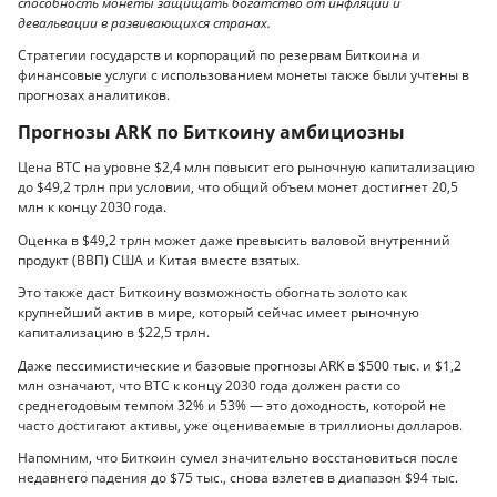
способность монеты защищать богатство от инфляции и
девальвации в развивающихся странах.
Стратегии государств и корпораций по резервам Биткоина и
финансовые услуги с использованием монеты также были учтены в
прогнозах аналитиков.
Прогнозы ARK по Биткоину амбициозны
Цена BTC на уровне $2,4 млн повысит его рыночную капитализацию
до $49,2 трлн при условии, что общий объем монет достигнет 20,5
млн к концу 2030 года.
Оценка в $49,2 трлн может даже превысить валовой внутренний
продукт (ВВП) США и Китая вместе взятых.
Это также даст Биткоину возможность обогнать золото как
крупнейший актив в мире, который сейчас имеет рыночную
капитализацию в $22,5 трлн.
Даже пессимистические и базовые прогнозы ARK в $500 тыс. и $1,2
млн означают, что BTC к концу 2030 года должен расти со
среднегодовым темпом 32% и 53% — это доходность, которой не
часто достигают активы, уже оцениваемые в триллионы долларов.
Напомним, что Биткоин сумел значительно восстановиться после
недавнего падения до $75 тыс., снова взлетев в диапазон $94 тыс.