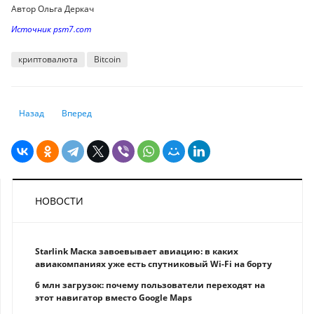
Автор Ольга Деркач
Источник psm7.com
криптовалюта
Bitcoin
Предыдущий: При каких условиях Биткоин может достичь $1 млн
Следующий: Мемкоины, на которые следует обратить вним
Назад
Вперед
НОВОСТИ
Starlink Маска завоевывает авиацию: в каких
авиакомпаниях уже есть спутниковый Wi-Fi на борту
6 млн загрузок: почему пользователи переходят на
этот навигатор вместо Google Maps