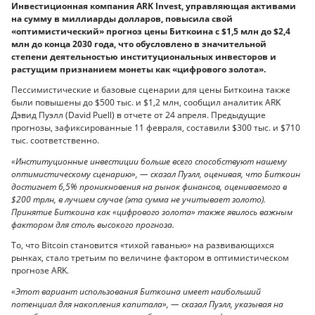
Инвестиционная компания ARK Invest, управляющая активами
на сумму в миллиарды долларов, повысила свой
«оптимистический» прогноз цены Биткоина с $1,5 млн до $2,4
млн до конца 2030 года, что обусловлено в значительной
степени деятельностью институциональных инвесторов и
растущим признанием монеты как «цифрового золота».
Пессимистические и базовые сценарии для цены Биткоина также
были повышены до $500 тыс. и $1,2 млн, сообщил аналитик ARK
Дэвид Пуэлл (David Puell) в отчете от 24 апреля. Предыдущие
прогнозы, зафиксированные 11 февраля, составили $300 тыс. и $710
тыс. соответственно.
«Институционные инвестиции больше всего способствуют нашему
оптимистическому сценарию», — сказал Пуэлл, оценивая, что Биткоин
достигнет 6,5% проникновения на рынок финансов, оцениваемого в
$200 трлн, в лучшем случае (эта сумма не учитывает золото).
Принятие Биткоина как «цифрового золота» также явилось важным
фактором для столь высокого прогноза.
То, что Bitcoin становится «тихой гаванью» на развивающихся
рынках, стало третьим по величине фактором в оптимистическом
прогнозе ARK.
«Этот вариант использования Биткоина имеет наибольший
потенциал для накопления капитала», — сказал Пуэлл, указывая на