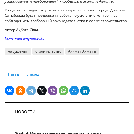
установленным требованиям", – сообщили в акимате Алматы.
В ведомстве подчеркнули, что по поручению акима города Дархана
Сатыбалды будет продолжена работа по усилению контроля за
соблюдением требований законодательства в сфере строительства.
Автор Ақбота Сіләм
Источник tengrinews.kz
нарушения
строительство
Акимат Алматы
Предыдущий: Токаев подписал закон: какие изменения ждут работода
Следующий: Новый список бесплатных лекарств и медиздели
Назад
Вперед
НОВОСТИ
Starlink Маска завоевывает авиацию: в каких