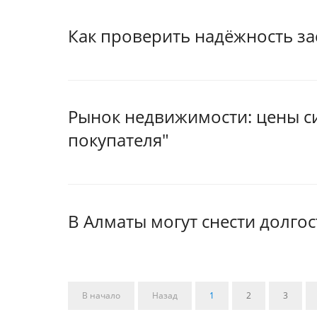
Как проверить надёжность з
Рынок недвижимости: цены си
покупателя"
В Алматы могут снести долго
В начало
Назад
1
2
3