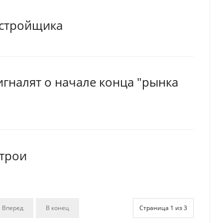
астройщика
гналят о начале конца "рынка
строи
Вперед
В конец
Страница 1 из 3