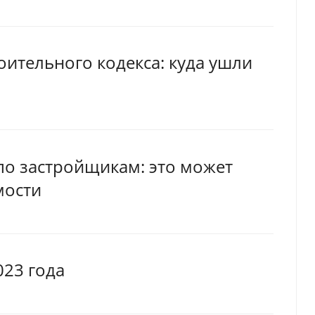
оительного кодекса: куда ушли
по застройщикам: это может
мости
023 года