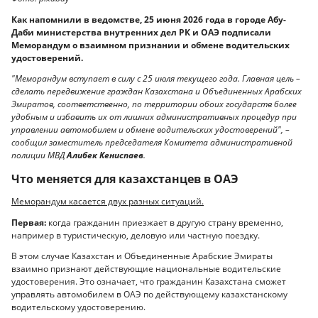
Как напомнили в ведомстве, 25 июня 2026 года в городе Абу-
Даби министерства внутренних дел РК и ОАЭ подписали
Меморандум о взаимном признании и обмене водительских
удостоверений.
"Меморандум вступает в силу с 25 июля текущего года. Главная цель –
сделать передвижение граждан Казахстана и Объединенных Арабских
Эмиратов, соответственно, по территории обоих государств более
удобным и избавить их от лишних административных процедур при
управлении автомобилем и обмене водительских удостоверений", –
сообщил заместитель председателя Комитета административной
полиции МВД
Алибек Кениспаев
.
Что меняется для казахстанцев в ОАЭ
Меморандум касается двух разных ситуаций.
Первая:
когда гражданин приезжает в другую страну временно,
например в туристическую, деловую или частную поездку.
В этом случае Казахстан и Объединенные Арабские Эмираты
взаимно признают действующие национальные водительские
удостоверения. Это означает, что гражданин Казахстана сможет
управлять автомобилем в ОАЭ по действующему казахстанскому
водительскому удостоверению.