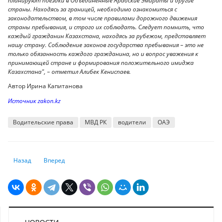
планируют поездки в Объединенные Арабские Эмираты и другие
страны. Находясь за границей, необходимо ознакомиться с
законодательством, в том числе правилами дорожного движения
страны пребывания, и строго их соблюдать. Следует помнить, что
каждый гражданин Казахстана, находясь за рубежом, представляет
нашу страну. Соблюдение законов государства пребывания – это не
только обязанность каждого гражданина, но и вопрос уважения к
принимающей стране и формирования положительного имиджа
Казахстана", – отметил Алибек Кениспаев.
Автор Ирина Капитанова
Источник zakon.kz
Водительские права
МВД РК
водители
ОАЭ
Предыдущий: Развод не прекращает родительство. Юрист о детях, до
Следующий: Минздрав обратился к родителям - где дети ч
Назад
Вперед