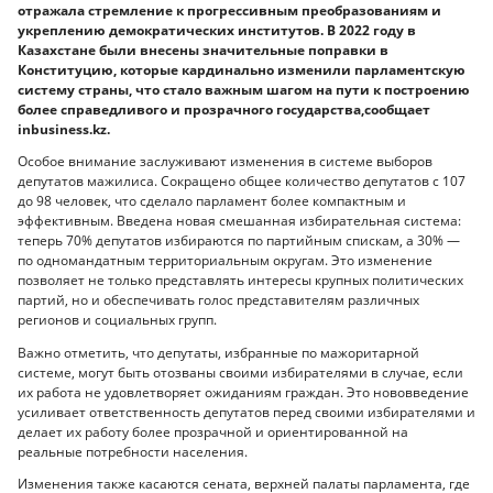
отражала стремление к прогрессивным преобразованиям и
укреплению демократических институтов. В 2022 году в
Казахстане были внесены значительные поправки в
Конституцию, которые кардинально изменили парламентскую
систему страны, что стало важным шагом на пути к построению
более справедливого и прозрачного государства,сообщает
inbusiness.kz.
Особое внимание заслуживают изменения в системе выборов
депутатов мажилиса. Сокращено общее количество депутатов с 107
до 98 человек, что сделало парламент более компактным и
эффективным. Введена новая смешанная избирательная система:
теперь 70% депутатов избираются по партийным спискам, а 30% —
по одномандатным территориальным округам. Это изменение
позволяет не только представлять интересы крупных политических
партий, но и обеспечивать голос представителям различных
регионов и социальных групп.
Важно отметить, что депутаты, избранные по мажоритарной
системе, могут быть отозваны своими избирателями в случае, если
их работа не удовлетворяет ожиданиям граждан. Это нововведение
усиливает ответственность депутатов перед своими избирателями и
делает их работу более прозрачной и ориентированной на
реальные потребности населения.
Изменения также касаются сената, верхней палаты парламента, где