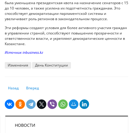
была уменьшена президентская квота на назначение сенаторов с 15
до 10 человек, а также усилена их подотчетность гражданам. Это
способствует демократизации парламентской системы и
увеличивает роль регионов в законодательном процессе.
Эти реформы создают условия для более активного участия граждан
в управлении страной, способствуют повышению прозрачности и
ответственности власти, и укрепляют демократические ценности в
Казахстане.
Источник inbusiness.kz
Изменения
День Конституции
Предыдущий: Какие ужасы ждут казахстанских школьников в новом у
Следующий: Больницы Казахстана обязали подготовиться к
Назад
Вперед
НОВОСТИ