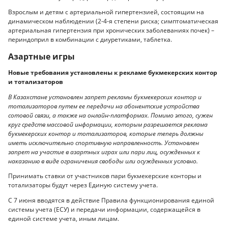
Взрослым и детям с артериальной гипертензией, состоящим на
динамическом наблюдении (2-4-я степени риска; симптоматическая
артериальная гипертензия при хронических заболеваниях почек) –
периндоприл в комбинации с диуретиками, таблетка.
Азартные игры
Новые требования установлены к рекламе букмекерских контор
и тотализаторов
В Казахстане установлен запрет рекламы букмекерских контор и
тотализаторов путем ее передачи на абонентские устройства
сотовой связи, а также на онлайн-платформах. Помимо этого, сужен
круг средств массовой информации, которым разрешается реклама
букмекерских контор и тотализаторов, которые теперь должны
иметь исключительно спортивную направленность. Установлен
запрет на участие в азартных играх или пари лиц, осужденных к
наказанию в виде ограничения свободы или осужденных условно.
Принимать ставки от участников пари букмекерские конторы и
тотализаторы будут через Единую систему учета.
С 7 июня вводятся в действие Правила функционирования единой
системы учета (ЕСУ) и передачи информации, содержащейся в
единой системе учета, иным лицам.