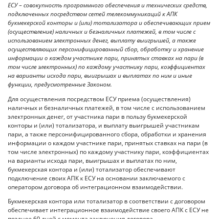
ЕСУ – совокупность программного обеспечения и технических средств,
подключенных посредством сетей телекоммуникаций к АПК
букмекерской конторы и (или) тотализатора и обеспечивающих прием
(осуществление) наличных и безналичных платежей, в том числе с
использованием электронных денег, выплату выигрышей, а также
осуществляющих персонифицированный сбор, обработку и хранение
информации о каждом участнике пари, принятых ставках на пари (в
том числе электронных) по каждому участнику пари, коэффициентах
на варианты исхода пари, выигрышах и выплатах по ним и иные
функции, предусмотренные Законом.
Для осуществления посредством ЕСУ приема (осуществления)
наличных и безналичных платежей, в том числе с использованием
электронных денег, от участника пари в пользу букмекерской
конторы и (или) тотализатора, и выплату выигрышей участникам
пари, а также персонифицированного сбора, обработки и хранения
информации о каждом участнике пари, принятых ставках на пари (в
том числе электронных) по каждому участнику пари, коэффициентах
на варианты исхода пари, выигрышах и выплатах по ним,
букмекерская контора и (или) тотализатор обеспечивают
подключение своих АПК к ЕСУ на основании заключаемого с
оператором договора об интеграционном взаимодействии.
Букмекерская контора или тотализатор в соответствии с договором
обеспечивает интеграционное взаимодействие своего АПК с ЕСУ не
позднее 60 дней с момента заключения договора.