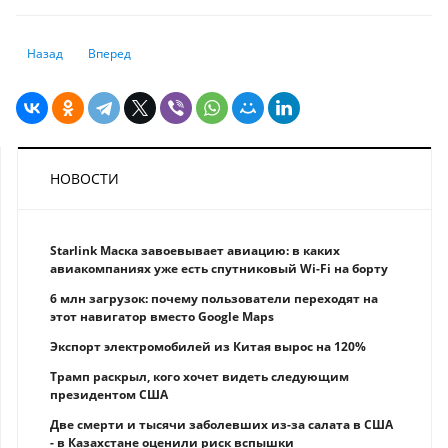
Предыдущий: Что изменится в жизни казахстанцев с июня 2025 года
Следующий: Вредные условия труда: какие льготы и компе
Назад
Вперед
НОВОСТИ
Starlink Маска завоевывает авиацию: в каких
авиакомпаниях уже есть спутниковый Wi-Fi на борту
6 млн загрузок: почему пользователи переходят на
этот навигатор вместо Google Maps
Экспорт электромобилей из Китая вырос на 120%
Трамп раскрыл, кого хочет видеть следующим
президентом США
Две смерти и тысячи заболевших из-за салата в США
- в Казахстане оценили риск вспышки