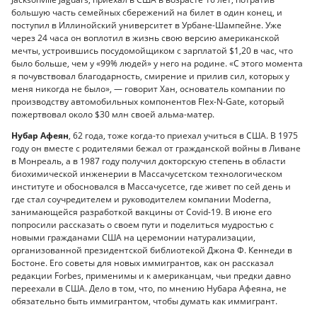
большую часть семейных сбережений на билет в один конец, и
поступил в Иллинойский университет в Урбане-Шампейне. Уже
через 24 часа он воплотил в жизнь свою версию американской
мечты, устроившись посудомойщиком с зарплатой $1,20 в час, что
было больше, чем у «99% людей» у него на родине. «С этого момента
я почувствовал благодарность, смирение и прилив сил, которых у
меня никогда не было», — говорит Хан, основатель компании по
производству автомобильных компонентов Flex-N-Gate, который
пожертвовал около $30 млн своей альма-матер.
Нубар Афеян
, 62 года, тоже когда-то приехал учиться в США. В 1975
году он вместе с родителями бежал от гражданской войны в Ливане
в Монреаль, а в 1987 году получил докторскую степень в области
биохимической инженерии в Массачусетском технологическом
институте и обосновался в Массачусетсе, где живет по сей день и
где стал соучредителем и руководителем компании Moderna,
занимающейся разработкой вакцины от Covid-19. В июне его
попросили рассказать о своем пути и поделиться мудростью с
новыми гражданами США на церемонии натурализации,
организованной президентской библиотекой Джона Ф. Кеннеди в
Бостоне. Его советы для новых иммигрантов, как он рассказал
редакции Forbes, применимы и к американцам, чьи предки давно
переехали в США. Дело в том, что, по мнению Нубара Афеяна, не
обязательно быть иммигрантом, чтобы думать как иммигрант.