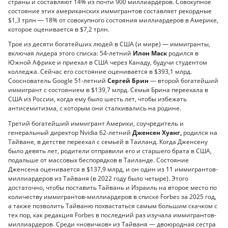
страны и составляют 14% из почти 900 миллиардеров. Совокупное
состояние этих американских иммигрантов составляет рекордные
$1,3 трлн — 18% от совокупного состояния миллиардеров в Америке,
которое оценивается в $7,2 трлн.
Трое из десяти богатейших людей в США (и мире) — иммигранты,
включая лидера этого списка: 54-летний
Илон Маск
родился в
Южной Африке и приехал в США через Канаду, будучи студентом
колледжа. Сейчас его состояние оценивается в $393,1 млрд.
Сооснователь Google 51-летний
Сергей Брин
— второй богатейший
иммигрант с состоянием в $139,7 млрд. Семья Брина переехала в
США из России, когда ему было шесть лет, чтобы избежать
антисемитизма, с которым они сталкивались на родине.
Третий богатейший иммигрант Америки, соучредитель и
генеральный директор Nvidia 62-летний
Дженсен Хуанг,
родился на
Тайване, в детстве переехал с семьей в Таиланд. Когда Дженсену
было девять лет, родители отправили его и старшего брата в США,
подальше от массовых беспорядков в Таиланде. Состояние
Дженсена оценивается в $137,9 млрд, и он один из 11 иммигрантов-
миллиардеров из Тайваня (в 2022 году было четыре). Этого
достаточно, чтобы поставить Тайвань и Израиль на второе место по
количеству иммигрантов-миллиардеров в списке Forbes за 2025 год,
а также позволить Тайваню похвастаться самым большим скачком с
тех пор, как редакция Forbes в последний раз изучала иммигрантов-
миллиардеров. Среди «новичков» из Тайваня — двоюродная сестра