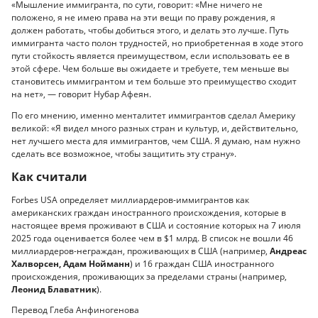
«Мышление иммигранта, по сути, говорит: «Мне ничего не
положено, я не имею права на эти вещи по праву рождения, я
должен работать, чтобы добиться этого, и делать это лучше. Путь
иммигранта часто полон трудностей, но приобретенная в ходе этого
пути стойкость является преимуществом, если использовать ее в
этой сфере. Чем больше вы ожидаете и требуете, тем меньше вы
становитесь иммигрантом и тем больше это преимущество сходит
на нет», — говорит Нубар Афеян.
По его мнению, именно менталитет иммигрантов сделал Америку
великой: «Я видел много разных стран и культур, и, действительно,
нет лучшего места для иммигрантов, чем США. Я думаю, нам нужно
сделать все возможное, чтобы защитить эту страну».
Как считали
Forbes USA определяет миллиардеров-иммигрантов как
американских граждан иностранного происхождения, которые в
настоящее время проживают в США и состояние которых на 7 июля
2025 года оценивается более чем в $1 млрд. В список не вошли 46
миллиардеров-неграждан, проживающих в США (например,
Андреас
Халворсен, Адам Нойманн
) и 16 граждан США иностранного
происхождения, проживающих за пределами страны (например,
Леонид Блаватник
).
Перевод Глеба Анфиногенова