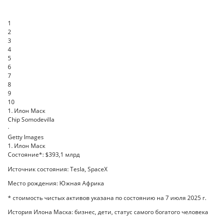
1
2
3
4
5
6
7
8
9
10
1. Илон Маск
Chip Somodevilla
·
Getty Images
1. Илон Маск
Cостояние*: $393,1 млрд
Источник состояния: Tesla, SpaceX
Место рождения: Южная Африка
* стоимость чистых активов указана по состоянию на 7 июля 2025 г.
История Илона Маска: бизнес, дети, статус самого богатого человека