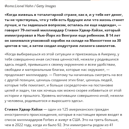
Фото:Lionel Hahn / Getty Images
«Когда живешь в тоталитарной стране, как я, и у тебя нет денег,
ты не чувствуешь, что у тебя есть будущее или что жизнь станет
лучше, и ты задаешься вопросом, осталась ли еще надежда», —
говорит 79-летний миллиардер Стивен Удвар-Хэйзи, который
иммигрировал в Нью-Йорк из Венгрии еще ребенком. В 14 лет
он занимался упаковкой коробок на складе на Манхэттене за 30
центов в час, а затем создал индустрию лизинга самолетов.
«Когда выбираешься из этой ситуации и приезжаешь в Америку, у
тебя совершенно иная система ценностей, нежели у родившихся
здесь людей, привыкших к своему окружению и всем удобствам,
свободам и материальным благам, которые нас окружают, —
продолжает миллиардер. — Поэтому ты начинаешь смотреть на все
с другой позиции, ценишь создание этих благ, ценишь людей,
которые тебе помогают, и больше сосредоточен на постановке
целей и задач, так как хочешь как можно скорее избавиться от этой
истории и прошлого. Уровень мотивации совершенно иной, нежели
у человека, родившегося и выросшего здесь».
Стивен Удвар-Хэйзи
— один из 125 американских граждан
иностранного происхождения, которые в настоящее время входят в
список миллиардеров Forbes и живут в США. Это на треть больше,
чем в 2022 году, когда их было 92. Эти иммигранты родом из 41