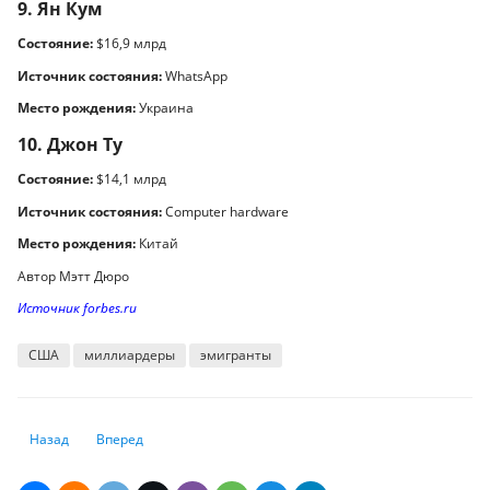
9. Ян Кум
Состояние:
$16,9 млрд
Источник состояния:
WhatsApp
Место рождения:
Украина
10. Джон Ту
Состояние:
$14,1 млрд
Источник состояния:
Computer hardware
Место рождения:
Китай
Автор Мэтт Дюро
Источник forbes.ru
США
миллиардеры
эмигранты
Предыдущий: Илон Маск стал первым человеком в истории с состоян
Следующий: Кто разбогател на TikTok, Pop Mart и WeChat: 1
Назад
Вперед