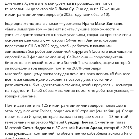
Дженсена Хуанга и его конкурентка в производстве чипов,
генеральный директор AMD
Лиза Су
. Она одна из 17 женщин-
иммигрантов-миллиардеров (в 2022 году таких было 10).
Еще одна женщина в списке — уроженка Ирана
Маки Зангане
.
«Быть иммигрантом — значит искать лучшие возможности и
учиться адаптироваться к новым условиям, сохраняя при этом свои
основные ценности», — говорит 54-летняя Зангане, которая
переехала в США в 2002 году, чтобы работать в компании,
занимающейся роботизированной хирургией (до этого возглавляла
европейский филиал компании). Сейчас она — соруководитель
биотехнологической компании Summit Therapeutics, акции которой
за последний год выросли почти на 200% благодаря
многообещающему препарату для лечения рака легких. «В бизнесе
все то же самое: нужно сохранять остроту ума, постоянно
развиваться и быть достаточно стойким, чтобы преуспеть, несмотря
на трудности. Такой образ мышления помог мне добиться успеха», —
говорит Зангане.
Почти две трети из 125 иммигрантов-миллиардеров, попавших в
этом году в список Forbes, родились в 10 странах (см. таблицу). Среди
новичков из Индии, которая вышла на первое место, — 53-летний
генеральный директор Alphabet
Сундар Пичаи
, 57-летний глава
Microsoft
Сатья Наделла
и 57-летний
Никеш Арора
, который с 2018
года руководит компанией по обеспечению кибербезопасности Palo
Alto Networks.