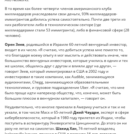
В то время как более четверти членов американского клуба
миллиардеров унаследовали свои деньги, 93% миллиардеров-
иммигрантов добились успеха самостоятельно. Почти две трети из
них разбогатели либо в технологическом секторе (где
миллиардерами стали 53 иммигранта), либо в финансовой сфере (28
человек).
Орен Зеев
, родившийся в Израиле 60-летний венчурный инвестор,
входит в их число. «Я считаю, что добиться успеха мне помогло то,
что благодаря моему опыту я мог мыслить и действовать иначе, чем
большинство венчурных инвесторов, которые учились в одних и тех
же школах, общались друг с другом и влияли друг на друга», —
говорит Зеев, который иммигрировал в США в 2002 году и
инвестировал в такие компании, как Audible, занимающуюся
аудиокнигами, Chegg, занимающуюся образовательными
технологиями, и грузовое подразделение Uber. «Я считаю, что мне
было проще идти наперекор обществу, что, конечно, может быть
большим плюсом в венчурном капитале», — говорит он.
Неудивительно, что многие приехали в Америку учиться и так и не
уехали, в том числе Маск и 65-летний
Джей Чаудри
, эксперт в сфере
кибербезопасности, который в 1980 году прилетел из Индии, чтобы
поступить в аспирантуру Университета Цинциннати. До этого он ни
разу не летал на самолетах.
Шахид Хан,
74-летний владелец
Jacksonville Jaguars, приехал в США в возрасте 16 лет, потратив