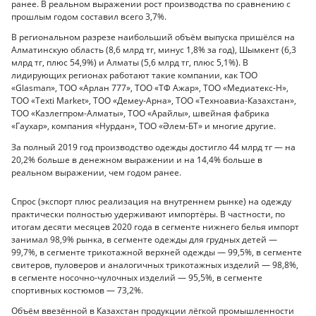
ранее. В реальном выражении рост производства по сравнению с
прошлым годом составил всего 3,7%.
В региональном разрезе наибольший объём выпуска пришёлся на
Алматинскую область (8,6 млрд тг, минус 1,8% за год), Шымкент (6,3
млрд тг, плюс 54,9%) и Алматы (5,6 млрд тг, плюс 5,1%). В
лидирующих регионах работают такие компании, как ТОО
«Glasman», ТОО «Арлан 777», ТОО «ТФ Ажар», ТОО «Медиатекс-Н»,
ТОО «Texti Market», ТОО «Демеу-Арна», ТОО «Техноавиа-Казахстан»,
ТОО «Казлегпром-Алматы», ТОО «Арайлы», швейная фабрика
«Гаухар», компания «Нурдан», ТОО «Әлем-БТ» и многие другие.
За полный 2019 год производство одежды достигло 44 млрд тг — на
20,2% больше в денежном выражении и на 14,4% больше в
реальном выражении, чем годом ранее.
Спрос (экспорт плюс реализация на внутреннем рынке) на одежду
практически полностью удерживают импортёры. В частности, по
итогам десяти месяцев 2020 года в сегменте нижнего белья импорт
занимал 98,9% рынка, в сегменте одежды для грудных детей —
99,7%, в сегменте трикотажной верхней одежды — 99,5%, в сегменте
свитеров, пуловеров и аналогичных трикотажных изделий — 98,8%,
в сегменте носочно-чулочных изделий — 95,5%, в сегменте
спортивных костюмов — 73,2%.
Объём ввезённой в Казахстан продукции лёгкой промышленности