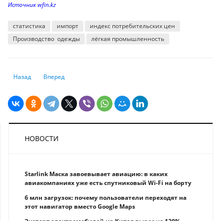
Источник wfin.kz
статистика
импорт
индекс потребительских цен
Производство одежды
лёгкая промышленность
Предыдущий: В «коронавирусном» 2020 году количество клиентов гос
Следующий: Инвестиции в сферу госуправления и обороны в
Назад
Вперед
НОВОСТИ
Starlink Маска завоевывает авиацию: в каких
авиакомпаниях уже есть спутниковый Wi-Fi на борту
6 млн загрузок: почему пользователи переходят на
этот навигатор вместо Google Maps