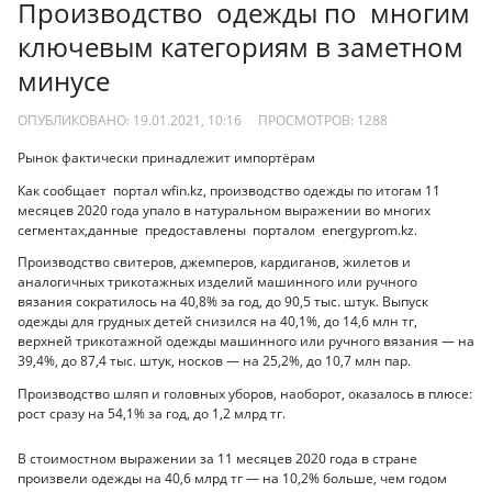
Производство одежды по многим
ключевым категориям в заметном
минусе
ОПУБЛИКОВАНО: 19.01.2021, 10:16
ПРОСМОТРОВ:
1288
Рынок фактически принадлежит импортёрам
Как сообщает портал wfin.kz, производство одежды по итогам 11
месяцев 2020 года упало в натуральном выражении во многих
сегментах,данные предоставлены порталом energyprom.kz.
Производство свитеров, джемперов, кардиганов, жилетов и
аналогичных трикотажных изделий машинного или ручного
вязания сократилось на 40,8% за год, до 90,5 тыс. штук. Выпуск
одежды для грудных детей снизился на 40,1%, до 14,6 млн тг,
верхней трикотажной одежды машинного или ручного вязания — на
39,4%, до 87,4 тыс. штук, носков — на 25,2%, до 10,7 млн пар.
Производство шляп и головных уборов, наоборот, оказалось в плюсе:
рост сразу на 54,1% за год, до 1,2 млрд тг.
В стоимостном выражении за 11 месяцев 2020 года в стране
произвели одежды на 40,6 млрд тг — на 10,2% больше, чем годом