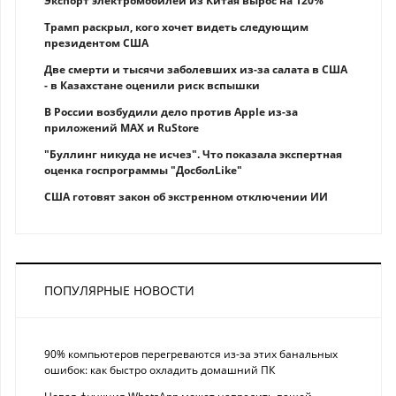
Экспорт электромобилей из Китая вырос на 120%
Трамп раскрыл, кого хочет видеть следующим
президентом США
Две смерти и тысячи заболевших из-за салата в США
- в Казахстане оценили риск вспышки
В России возбудили дело против Apple из-за
приложений MAX и RuStore
"Буллинг никуда не исчез". Что показала экспертная
оценка госпрограммы "ДосболLike"
США готовят закон об экстренном отключении ИИ
ПОПУЛЯРНЫЕ НОВОСТИ
90% компьютеров перегреваются из-за этих банальных
ошибок: как быстро охладить домашний ПК