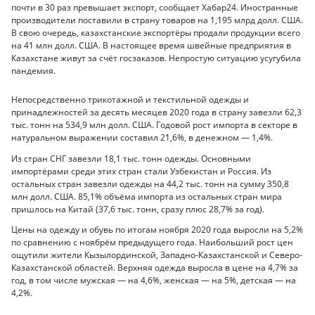
почти в 30 раз превышает экспорт, сообщает Хабар24. Иностранные
производители поставили в страну товаров на 1,195 млрд долл. США.
В свою очередь, казахстанские экспортёры продали продукции всего
на 41 млн долл. США. В настоящее время швейные предприятия в
Казахстане живут за счёт госзаказов. Непростую ситуацию усугубила
пандемия.
Непосредственно трикотажной и текстильной одежды и
принадлежностей за десять месяцев 2020 года в страну завезли 62,3
тыс. тонн на 534,9 млн долл. США. Годовой рост импорта в секторе в
натуральном выражении составил 21,6%, в денежном — 1,4%.
Из стран СНГ завезли 18,1 тыс. тонн одежды. Основными
импортёрами среди этих стран стали Узбекистан и Россия. Из
остальных стран завезли одежды на 44,2 тыс. тонн на сумму 350,8
млн долл. США. 85,1% объёма импорта из остальных стран мира
пришлось на Китай (37,6 тыс. тонн, сразу плюс 28,7% за год).
Цены на одежду и обувь по итогам ноября 2020 года выросли на 5,2%
по сравнению с ноябрём предыдущего года. Наибольший рост цен
ощутили жители Кызылординской, Западно-Казахстанской и Северо-
Казахстанской областей. Верхняя одежда выросла в цене на 4,7% за
год, в том числе мужская — на 4,6%, женская — на 5%, детская — на
4,2%.