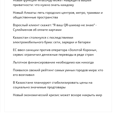
Новая функция WhatsApp может навредить вашей
приватности: что нужно знать каждому
Новый Алматы: пять городских центров, метро, трамваи и
общественные пространства
Взрослый клиент скажет: “Я ваш QR-шмюар не знаю“ -
Сулейменов об оплате картами
Казахстан столкнулся с последствиями
электромобильного бума: сети, зарядки и батареи
ЕС ввел санкции против оператора «Золотой Короны»,
сервис ограничил денежные переводы в ряде стран
Льготное финансирование необходимо как никогда
Появился свежий рейтинг самых умных городов мира: кто
его возглавил
В Казахстане планируют стабилизировать цены на
социально значимые продтовары
Новый экономический кризис может вскоре накрыть мир