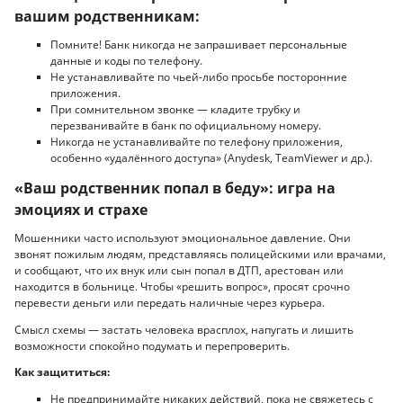
вашим родственникам:
Помните! Банк никогда не запрашивает персональные
данные и коды по телефону.
Не устанавливайте по чьей-либо просьбе посторонние
приложения.
При сомнительном звонке — кладите трубку и
перезванивайте в банк по официальному номеру.
Никогда не устанавливайте по телефону приложения,
особенно «удалённого доступа» (Anydesk, TeamViewer и др.).
«Ваш родственник попал в беду»: игра на
эмоциях и страхе
Мошенники часто используют эмоциональное давление. Они
звонят пожилым людям, представляясь полицейскими или врачами,
и сообщают, что их внук или сын попал в ДТП, арестован или
находится в больнице. Чтобы «решить вопрос», просят срочно
перевести деньги или передать наличные через курьера.
Смысл схемы — застать человека врасплох, напугать и лишить
возможности спокойно подумать и перепроверить.
Как защититься:
Не предпринимайте никаких действий, пока не свяжетесь с