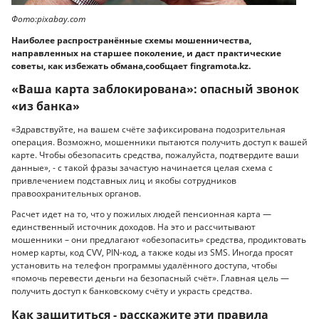
Фото:pixabay.com
Наиболее распространённые схемы мошенничества,
направленных на старшее поколение, и даст практические
советы, как избежать обмана,сообщает fingramota.kz.
«Ваша карта заблокирована»: опасный звонок
«из банка»
«Здравствуйте, на вашем счёте зафиксирована подозрительная
операция. Возможно, мошенники пытаются получить доступ к вашей
карте. Чтобы обезопасить средства, пожалуйста, подтвердите ваши
данные», - с такой фразы зачастую начинается целая схема с
привлечением подставных лиц и якобы сотрудников
правоохранительных органов.
Расчет идет на то, что у пожилых людей пенсионная карта —
единственный источник доходов. На это и рассчитывают
мошенники – они предлагают «обезопасить» средства, продиктовать
номер карты, код CVV, PIN-код, а также коды из SMS. Иногда просят
установить на телефон программы удалённого доступа, чтобы
«помочь перевести деньги на безопасный счёт». Главная цель —
получить доступ к банковскому счёту и украсть средства.
Как защититься - расскажите эти правила