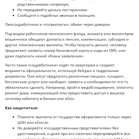
родственниками напрямую.
Не передавайте деньги посторонним.
Сообщите о подобных звонках в полицию.
Лжесоцработники и «госвыплаты»: обман через доверие
Под видом работников пенсионного фонда, акимата или волонтёров
мошенники обещают доплаты к пенсии, компенсации, субсидии и
другие «положенные» выплаты. Чтобы получить деньги, человеку
предлагают назвать номер банковской карты и коды из SMS, или
даже подписать некий «бланк заявления».
Часто такие «соцработники» ходят по квартирам и создают
видимость официальности, используя бейджи и поддельные
документы. Они могут предлагать различные «акции», «скидки»,
бесплатные услуги или наоборот, заявить о необходимости что-то
обязательно сделать. Например, пройти медобследование, оплатить
ремонт дома, коммуникаций или предоставить доступ к вашему
личному кабинету в банках или eGov.
Как защититься:
Помните: выплаты от государства оформляются только через
ЦОН или eGov.kz.
Не доверяйте «государственным представителям» без
удостоверения, и даже при его наличии перепроверяйте все