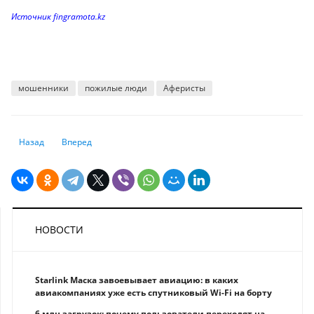
Источник fingramota.kz
мошенники
пожилые люди
Аферисты
Предыдущий: О чём говорит "правило трёх секунд" и что такое агрес
Следующий: Хранить деньги на депозите выгодно: доходнос
Назад
Вперед
НОВОСТИ
Starlink Маска завоевывает авиацию: в каких
авиакомпаниях уже есть спутниковый Wi-Fi на борту
6 млн загрузок: почему пользователи переходят на