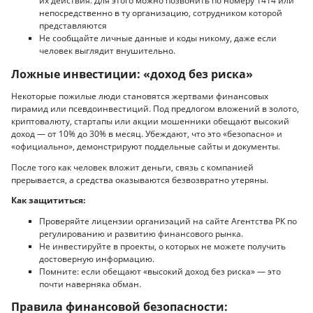
их действия. Для этого можно позвонить по номеру 1414 или
непосредственно в ту организацию, сотрудником которой
представляются
Не сообщайте личные данные и коды никому, даже если
человек выглядит внушительно.
Ложные инвестиции: «доход без риска»
Некоторые пожилые люди становятся жертвами финансовых
пирамид или псевдоинвестиций. Под предлогом вложений в золото,
криптовалюту, стартапы или акции мошенники обещают высокий
доход — от 10% до 30% в месяц. Убеждают, что это «безопасно» и
«официально», демонстрируют поддельные сайты и документы.
После того как человек вложит деньги, связь с компанией
прерывается, а средства оказываются безвозвратно утеряны.
Как защититься:
Проверяйте лицензии организаций на сайте Агентства РК по
регулированию и развитию финансового рынка.
Не инвестируйте в проекты, о которых не можете получить
достоверную информацию.
Помните: если обещают «высокий доход без риска» — это
почти наверняка обман.
Правила финансовой безопасности: