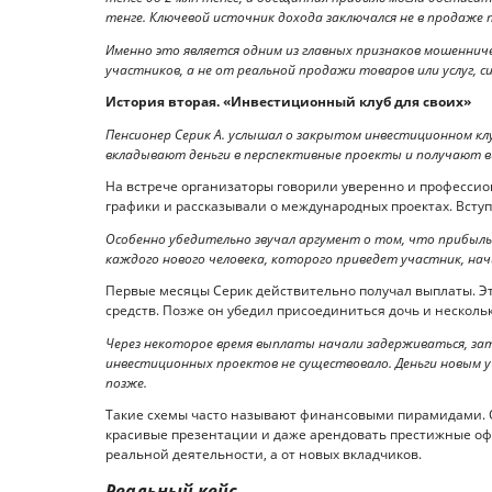
тенге. Ключевой источник дохода заключался не в продаже 
Именно это является одним из главных признаков мошеннич
участников, а не от реальной продажи товаров или услуг, с
История вторая. «Инвестиционный клуб для своих»
Пенсионер Серик А. услышал о закрытом инвестиционном клу
вкладывают деньги в перспективные проекты и получают в
На встрече организаторы говорили уверенно и професси
графики и рассказывали о международных проектах. Вступ
Особенно убедительно звучал аргумент о том, что прибыль 
каждого нового человека, которого приведет участник, на
Первые месяцы Серик действительно получал выплаты. Эт
средств. Позже он убедил присоединиться дочь и несколь
Через некоторое время выплаты начали задерживаться, зат
инвестиционных проектов не существовало. Деньги новым у
позже.
Такие схемы часто называют финансовыми пирамидами. О
красивые презентации и даже арендовать престижные офи
реальной деятельности, а от новых вкладчиков.
Реальный кейс