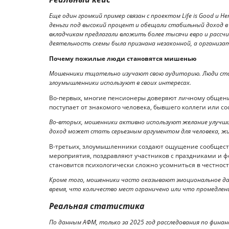
Еще один громкий пример связан с проектом Life is Good и
деньги под высокий процент и обещали стабильный доход в 
вкладчикам предлагали вложить более тысячи евро и рассч
деятельность схемы была признана незаконной, а организ
Почему пожилые люди становятся мишенью
Мошенники тщательно изучают свою аудиторию. Люди ста
злоумышленники используют в своих интересах.
Во-первых, многие пенсионеры доверяют личному общен
поступает от знакомого человека, бывшего коллеги или с
Во-вторых, мошенники активно используют желание улучш
доход может стать серьезным аргументом для человека, жи
В-третьих, злоумышленники создают ощущение сообществ
мероприятия, поздравляют участников с праздниками и ф
становится психологически сложно усомниться в честност
Кроме того, мошенники часто оказывают эмоциональное да
время, что количество мест ограничено или что промедлен
Реальная статистика
По данным АФМ, только за 2025 год расследования по фина