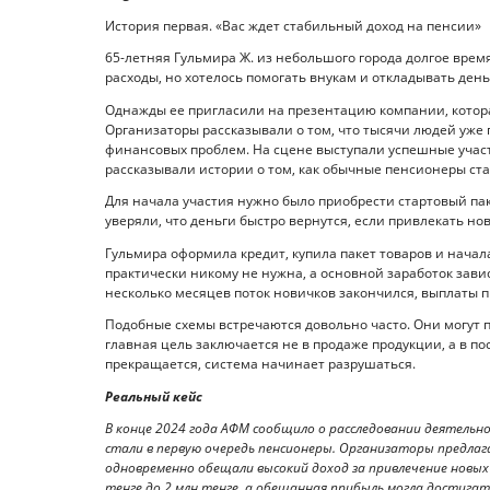
История первая. «Вас ждет стабильный доход на пенсии»
65-летняя Гульмира Ж. из небольшого города долгое врем
расходы, но хотелось помогать внукам и откладывать день
Однажды ее пригласили на презентацию компании, котора
Организаторы рассказывали о том, что тысячи людей уже 
финансовых проблем. На сцене выступали успешные учас
рассказывали истории о том, как обычные пенсионеры с
Для начала участия нужно было приобрести стартовый пак
уверяли, что деньги быстро вернутся, если привлекать но
Гульмира оформила кредит, купила пакет товаров и начал
практически никому не нужна, а основной заработок зав
несколько месяцев поток новичков закончился, выплаты пр
Подобные схемы встречаются довольно часто. Они могут 
главная цель заключается не в продаже продукции, а в п
прекращается, система начинает разрушаться.
Реальный кейс
В конце 2024 года АФМ сообщило о расследовании деятельн
стали в первую очередь пенсионеры. Организаторы предла
одновременно обещали высокий доход за привлечение новых 
тенге до 2 млн тенге, а обещанная прибыль могла достигать