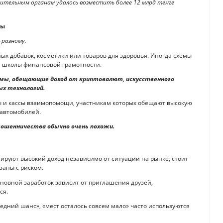
ительным органам удалось возместить более 12 млрд тенге
мы
-разному.
ых добавок, косметики или товаров для здоровья. Иногда схемы
и школы финансовой грамотности.
мы, обещающие доход от криптовалют, искусственного
ых технологий.
ы и кассы взаимопомощи, участникам которых обещают высокую
 автомобилей.
 мошенничества обычно очень похожи.
ируют высокий доход независимо от ситуации на рынке, стоит
заны с риском.
сновной заработок зависит от приглашения друзей,
ся.
ледний шанс», «мест осталось совсем мало» часто используются