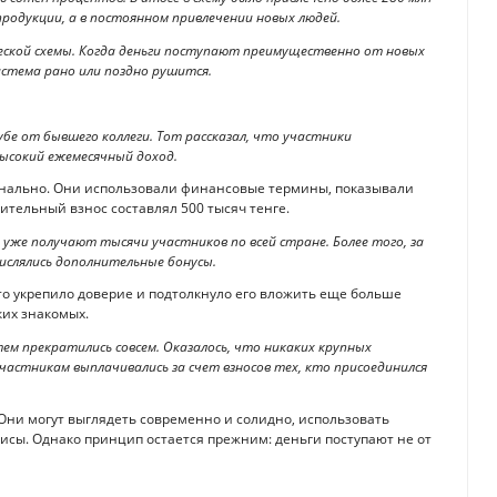
продукции, а в постоянном привлечении новых людей.
еской схемы. Когда деньги поступают преимущественно от новых
истема рано или поздно рушится.
бе от бывшего коллеги. Тот рассказал, что участники
ысокий ежемесячный доход.
онально. Они использовали финансовые термины, показывали
ительный взнос составлял 500 тысяч тенге.
уже получают тысячи участников по всей стране. Более того, за
числялись дополнительные бонусы.
о укрепило доверие и подтолкнуло его вложить еще больше
ких знакомых.
ем прекратились совсем. Оказалось, что никаких крупных
частникам выплачивались за счет взносов тех, кто присоединился
ни могут выглядеть современно и солидно, использовать
сы. Однако принцип остается прежним: деньги поступают не от