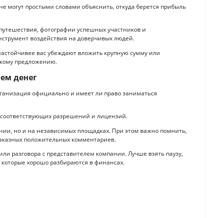
не могут простыми словами объяснить, откуда берется прибыль
 путешествия, фотографии успешных участников и
нструмент воздействия на доверчивых людей.
астойчивее вас убеждают вложить крупную сумму или
акому предложению.
ем денег
рганизация официально и имеет ли право заниматься
е соответствующих разрешений и лицензий.
нии, но и на независимых площадках. При этом важно помнить,
заказных положительных комментариев.
ли разговора с представителем компании. Лучше взять паузу,
 которые хорошо разбираются в финансах.