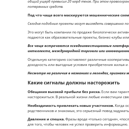
общий ущерб превысил 20 млрд тенге. При этом правоохран
потерянных средств.
Под что чаще всего маскируются мошеннические схе
Сегодня подобные проекты могут выглядеть совершенно по
Это могут быть компании по продаже биологически активн
подаются как образовательные проекты, бизнес-клубы ил
Все чаще встречаются псевдоинвестиционные платфор
интеллекта, международной торговли или инновационн
Отдельную категорию составляют различные кооператив
доходность или выгодные условия приобретения жилья и
Несмотря на различия в названиях и легендах, признаки
Какие сигналы должны насторожить
Обещания высокой прибыли без риска.
Если вам гарант
насторожиться. В реальной жизни любые инвестиции свя
Необходимость привлекать новых участников.
Когда о
родственников и знакомых, это серьезный повод задумать
Давление и спешка.
Фразы вроде «только сегодня», «пос
для того, чтобы человек не успел проверить информацию.