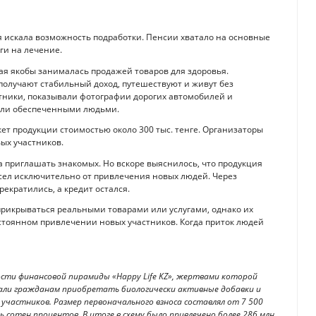
я искала возможность подработки. Пенсии хватало на основные
ги на лечение.
я якобы занималась продажей товаров для здоровья.
получают стабильный доход, путешествуют и живут без
тники, показывали фотографии дорогих автомобилей и
тали обеспеченными людьми.
ет продукции стоимостью около 300 тыс. тенге. Организаторы
вых участников.
а приглашать знакомых. Но вскоре выяснилось, что продукция
исел исключительно от привлечения новых людей. Через
екратились, а кредит остался.
прикрываться реальными товарами или услугами, однако их
остоянном привлечении новых участников. Когда приток людей
ости финансовой пирамиды «Happy Life KZ», жертвами которой
гали гражданам приобретать биологически активные добавки и
участников. Размер первоначального взноса составлял от 7 500
 сотен процентов. В итоге в схему было привлечено более 286 млн