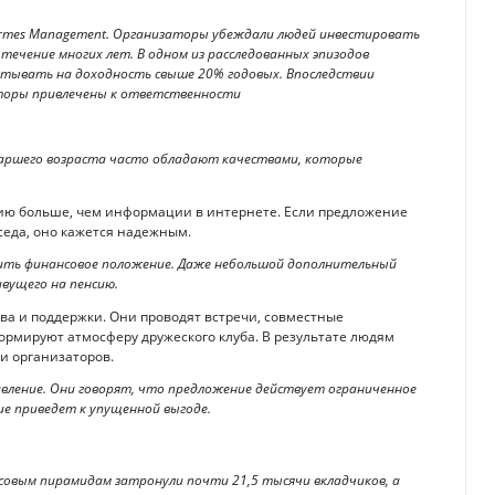
 Hermes Management. Организаторы убеждали людей инвестировать
течение многих лет. В одном из расследованных эпизодов
итывать на доходность свыше 20% годовых. Впоследствии
аторы привлечены к ответственности
ршего возраста часто обладают качествами, которые
ию больше, чем информации в интернете. Если предложение
оседа, оно кажется надежным.
ить финансовое положение. Даже небольшой дополнительный
вущего на пенсию.
а и поддержки. Они проводят встречи, совместные
ормируют атмосферу дружеского клуба. В результате людям
и организаторов.
вление. Они говорят, что предложение действует ограниченное
ие приведет к упущенной выгоде.
нсовым пирамидам затронули почти 21,5 тысячи вкладчиков, а