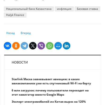
Национальный банк Казахстана
инфляция
Базовая ставка
Halyk Finance
Предыдущий: Хватит ли у власти воли и желания вывести экономику 
Следующий: Закредитованность населения: какие меры по
Назад
Вперед
НОВОСТИ
Starlink Маска завоевывает авиацию: в каких
авиакомпаниях уже есть спутниковый Wi-Fi на борту
6 млн загрузок: почему пользователи переходят на
этот навигатор вместо Google Maps
Экспорт электромобилей из Китая вырос на 120%