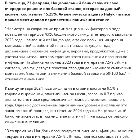
В пятницу, 23 февраля, Национальный банк озвучит свое
очередное решение по базовой ставке, которая на данный
момент составляет 15.25%. Аналитический центр Halyk Finance
прокомментировал перспективы понижения ставки.
"Несмотря на сохранение проинфляционных факторов в виде
повышения тарифов ЖКУ, бюджетного стимула четвертого квартала
2023 года – вливаний из Нацфонда, а также повышения уровня
минимальной заработной платы с начала текущего года,
дальнейшее снижение инфляции, вероятно, продолжится. Даже с
учетом значительного замедления этого снижения и прогноза по
инфляции Нацбанка на конец 2023 года в интервале 7.5-9.5%, мы
считаем, что существует пространство для дальнейшего смягчения
монетарной политики и снижения базовой ставки на 50-100 б.п.", -
отмечают аналитики.
К концу января 2024 года инфляция в стране достигла 9.5% в
годовом выражении, опустившись за месяц всего на 0.3 пп, что
значительно ниже среднемесячных темпов снижения прошлого
года. Однако с достижением однозначных уровней инфляции это
закономерный процесс, и в течение 2024 года ни Национальный
банк, ни эксперты, в том числе аналитики HF, не ожидают резкого
снижения инфляции.
"В то время как Нацбанк прогнозирует значение инфляции на конец
текущего года в интервале 7.5- 9.5%, наш прогноз составляет 8.5%.