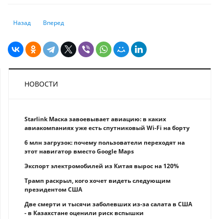
Предыдущий: Частую ошибку казахстанцев при открытии депозитов н
Следующий: Казахстанцам сообщили хорошую новость о по
Назад
Вперед
НОВОСТИ
Starlink Маска завоевывает авиацию: в каких
авиакомпаниях уже есть спутниковый Wi-Fi на борту
6 млн загрузок: почему пользователи переходят на
этот навигатор вместо Google Maps
Экспорт электромобилей из Китая вырос на 120%
Трамп раскрыл, кого хочет видеть следующим
президентом США
Две смерти и тысячи заболевших из-за салата в США
- в Казахстане оценили риск вспышки