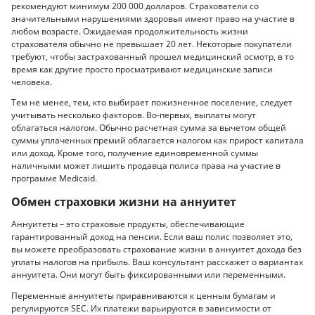
рекомендуют минимум 200 000 долларов. Страхователи со
значительными нарушениями здоровья имеют право на участие в
любом возрасте. Ожидаемая продолжительность жизни
страхователя обычно не превышает 20 лет. Некоторые покупатели
требуют, чтобы застрахованный прошел медицинский осмотр, в то
время как другие просто просматривают медицинские записи
человека.
Тем не менее, тем, кто выбирает пожизненное поселение, следует
учитывать несколько факторов. Во-первых, выплаты могут
облагаться налогом. Обычно расчетная сумма за вычетом общей
суммы уплаченных премий облагается налогом как прирост капитала
или доход. Кроме того, получение единовременной суммы
наличными может лишить продавца полиса права на участие в
программе Medicaid.
Обмен страховки жизни на аннуитет
Аннуитеты – это страховые продукты, обеспечивающие
гарантированный доход на пенсии. Если ваш полис позволяет это,
вы можете преобразовать страхование жизни в аннуитет дохода без
уплаты налогов на прибыль. Ваш консультант расскажет о вариантах
аннуитета. Они могут быть фиксированными или переменными.
Переменные аннуитеты приравниваются к ценным бумагам и
регулируются SEC. Их платежи варьируются в зависимости от