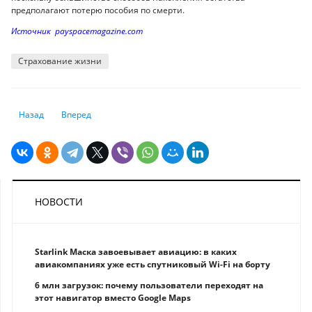
предполагают потерю пособия по смерти.
Источник payspacemagazine.com
Страхование жизни
Предыдущий: Один на двоих: что известно о супружеском пенсионно
Следующий: Мир & топливный кризис: в США снижение цен 
Назад
Вперед
НОВОСТИ
Starlink Маска завоевывает авиацию: в каких
авиакомпаниях уже есть спутниковый Wi-Fi на борту
6 млн загрузок: почему пользователи переходят на
этот навигатор вместо Google Maps