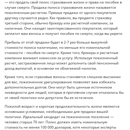
— это продать свой полис страхования жизни и права на пособие в
случае смерти. Продажа полиса страхования жизни называется
пожизненным расчетом. Прямые продажи от одного покупателя
другому случаются редко. Как правило, вы продаете страховку
третьей стороне, обычно брокеру или расчетной компании, за
наличные. Они находят заинтересованного покупателя, который
заплатит вам взносы и получит пособие по смерти, когда вы умрете.
Прибыль от этой продажи будет в 2-7 раз больше выкупной
стоимости полиса наличными, но меньше его номинальной
стоимости – пособия по смерти. Кроме того, брокеры и расчетные
компании взимают комиссию за услугу. Используя пожизненный
расчет, застрахованное лицо может дополнить свой пенсионный
доход выплатой, в основном не облагаемой налогом.
Кроме того, если страховые взносы становятся слишком высокими
для вас, пожизненное урегулирование позволяет вам избежать
дополнительных долгов. Они могут быть ценным источником
ликвидности для людей, которые в противном случае отказались бы
от своей политики или допустили бы ее истечение.
Пожилой возраст и короткая продолжительность жизни являются
основными условиями, необходимыми для продажи вашей
политики. Идеальный кандидат на пожизненное поселение —
человек старше 70 лет. Полис должен иметь номинальную
стоимость не менее 100 000 долларов, хотя некоторые эксперты