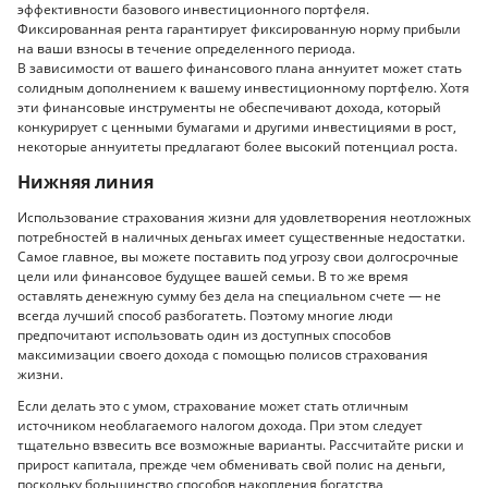
эффективности базового инвестиционного портфеля.
Фиксированная рента гарантирует фиксированную норму прибыли
на ваши взносы в течение определенного периода.
В зависимости от вашего финансового плана аннуитет может стать
солидным дополнением к вашему инвестиционному портфелю. Хотя
эти финансовые инструменты не обеспечивают дохода, который
конкурирует с ценными бумагами и другими инвестициями в рост,
некоторые аннуитеты предлагают более высокий потенциал роста.
Нижняя линия
Использование страхования жизни для удовлетворения неотложных
потребностей в наличных деньгах имеет существенные недостатки.
Самое главное, вы можете поставить под угрозу свои долгосрочные
цели или финансовое будущее вашей семьи. В то же время
оставлять денежную сумму без дела на специальном счете — не
всегда лучший способ разбогатеть. Поэтому многие люди
предпочитают использовать один из доступных способов
максимизации своего дохода с помощью полисов страхования
жизни.
Если делать это с умом, страхование может стать отличным
источником необлагаемого налогом дохода. При этом следует
тщательно взвесить все возможные варианты. Рассчитайте риски и
прирост капитала, прежде чем обменивать свой полис на деньги,
поскольку большинство способов накопления богатства