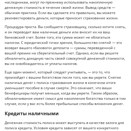
наследникам, могут по-прежнему использовать накопленную
денежную стоимость в течение своей жизни. Вывод средств —
обычная практика. Если вы сделаете это правильно, вы можете
реинвестировать деньги, которые приносит страхование жизни.
Процедура проста. Вы сообщаете страховщику, сколько хотите снять,
и он переводит вам наличные деньги или вносит их на ваш
банковский счет. Более того, эта сумма может не облагаться
налогом. С юридической точки зрения, большинство снятий — это
возврат вашего «базового» депозита — суммы, переведенной с
вашей премии на сберегательный счет. Однако, если вы решите
обналичить доходную часть своей совокупной денежной стоимости,
вы не освобождаетесь от уплаты налогов.
Еще один момент, который следует учитывать, — это то, что
произойдет с вашим богатством после того, как вы умрете. Снятие
наличных денег с полиса страхования жизни в конечном итоге
уменьшает пособие в случае смерти. Это означает, что ваши
бенефициары получат меньше, когда вы умрете. Таким образом,
обналичивание имеет смысл для накопления богатства только в том
случае, если у вас есть более прибыльные способы вложения денег.
Кредиты наличными
Денежная стоимость полиса может выступать в качестве залога для
полиса кредита. Условия кредита зависят от вашего конкретного