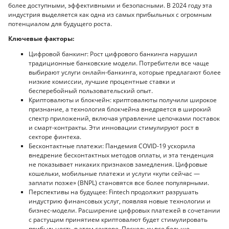
более доступными, эффективными и безопасными. В 2024 году эта
индустрия выделяется как одна из самых прибыльных с огромным
потенциалом для будущего роста.
Ключевые факторы:
Цифровой банкинг: Рост цифрового банкинга нарушил
традиционные банковские модели. Потребители все чаще
выбирают услуги онлайн-банкинга, которые предлагают более
низкие комиссии, лучшие процентные ставки и
бесперебойный пользовательский опыт.
Криптовалюты и блокчейн: криптовалюты получили широкое
признание, а технология блокчейна внедряется в широкий
спектр приложений, включая управление цепочками поставок
и смарт-контракты. Эти инновации стимулируют рост в
секторе финтеха.
Бесконтактные платежи: Пандемия COVID-19 ускорила
внедрение бесконтактных методов оплаты, и эта тенденция
не показывает никаких признаков замедления. Цифровые
кошельки, мобильные платежи и услуги «купи сейчас —
заплати позже» (BNPL) становятся все более популярными.
Перспективы на будущее: Fintech продолжит разрушать
индустрию финансовых услуг, появляя новые технологии и
бизнес-модели. Расширение цифровых платежей в сочетании
с растущим принятием криптовалют будет стимулировать
прибыльность в этом секторе. Поскольку все больше