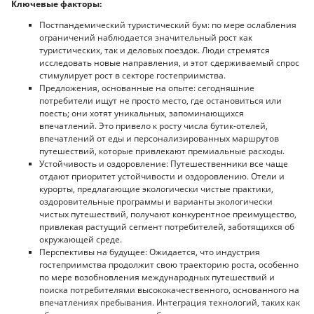
Ключевые факторы:
Постпандемический туристический бум: по мере ослабления
ограничений наблюдается значительный рост как
туристических, так и деловых поездок. Люди стремятся
исследовать новые направления, и этот сдерживаемый спрос
стимулирует рост в секторе гостеприимства.
Предложения, основанные на опыте: сегодняшние
потребители ищут не просто место, где остановиться или
поесть; они хотят уникальных, запоминающихся
впечатлений. Это привело к росту числа бутик-отелей,
впечатлений от еды и персонализированных маршрутов
путешествий, которые привлекают премиальные расходы.
Устойчивость и оздоровление: Путешественники все чаще
отдают приоритет устойчивости и оздоровлению. Отели и
курорты, предлагающие экологически чистые практики,
оздоровительные программы и варианты экологически
чистых путешествий, получают конкурентное преимущество,
привлекая растущий сегмент потребителей, заботящихся об
окружающей среде.
Перспективы на будущее: Ожидается, что индустрия
гостеприимства продолжит свою траекторию роста, особенно
по мере возобновления международных путешествий и
поиска потребителями высококачественного, основанного на
впечатлениях пребывания. Интеграция технологий, таких как