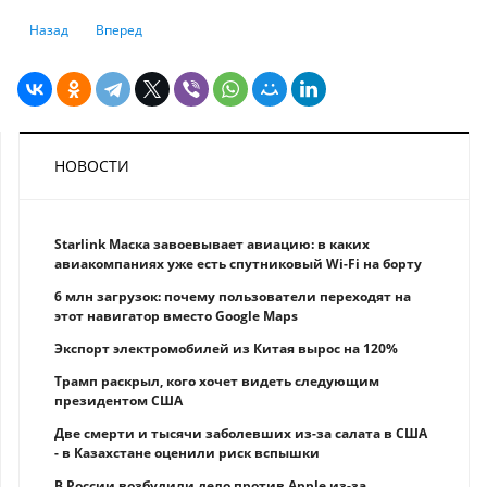
Предыдущий: К 2050 году каждый шестой казахстанец будет в возраст
Следующий: Что делать, если не получается платить ипотек
Назад
Вперед
НОВОСТИ
Starlink Маска завоевывает авиацию: в каких
авиакомпаниях уже есть спутниковый Wi-Fi на борту
6 млн загрузок: почему пользователи переходят на
этот навигатор вместо Google Maps
Экспорт электромобилей из Китая вырос на 120%
Трамп раскрыл, кого хочет видеть следующим
президентом США
Две смерти и тысячи заболевших из-за салата в США
- в Казахстане оценили риск вспышки
В России возбудили дело против Apple из-за