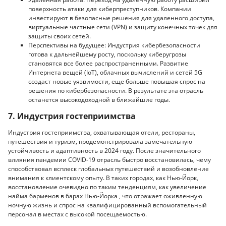
поверхность атаки для киберпреступников. Компании
инвестируют в безопасные решения для удаленного доступа,
виртуальные частные сети (VPN) и защиту конечных точек для
защиты своих сетей.
Перспективы на будущее: Индустрия кибербезопасности
готова к дальнейшему росту, поскольку киберугрозы
становятся все более распространенными. Развитие
Интернета вещей (IoT), облачных вычислений и сетей 5G
создаст новые уязвимости, еще больше повышая спрос на
решения по кибербезопасности. В результате эта отрасль
останется высокодоходной в ближайшие годы.
7. Индустрия гостеприимства
Индустрия гостеприимства, охватывающая отели, рестораны,
путешествия и туризм, продемонстрировала замечательную
устойчивость и адаптивность в 2024 году. После значительного
влияния пандемии COVID-19 отрасль быстро восстановилась, чему
способствовал всплеск глобальных путешествий и возобновление
внимания к клиентскому опыту. В таких городах, как Нью-Йорк,
восстановление очевидно по таким тенденциям, как увеличение
найма барменов в барах Нью-Йорка , что отражает оживленную
ночную жизнь и спрос на квалифицированный вспомогательный
персонал в местах с высокой посещаемостью.