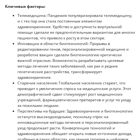
Ключевые факторы:
Телемедицина: Пандемия популяризировала телемедицину,
и с тех пор она стала постоянным элементом
здравоохранения. Удобство и доступность виртуальной
помощи сделали ее предпочтительным вариантом для многих
пациентов, что привело к росту в этом секторе.
Инновации в области биотехнологий: Прорывы в
редактировании генов, персонализированной медицине и
разработке вакцин сделали биотехнологию критически
важной отраслью. Возможность разрабатывать целевые
методы лечения таких заболеваний, как рак и редкие
генетические расстройства, трансформирует
здравоохранение.
Старение населения: Глобальное население стареет, что
приводит к увеличению спроса на медицинские услуги. Этот
демографический сдвиг стимулирует рост медицинских
учреждений, фармацевтических препаратов и услуг по уходу
за пожилыми людьми.
Перспективы на будущее: Здравоохранение и биотехнологии
останутся высокодоходными, поскольку спрос на
инновационные методы лечения и персонализированный
уход продолжает расти. Конвергенция технологий и
здравоохранения обещает открыть новые источники дохода,
особенно в таких областях, как генная терапия и цифровое