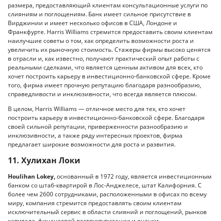
размера, предоставляющий клиентам консультационные услуги по
слияниям и поглощениям. Банк имеет сильное присутствие в
Вирджинии и имеет несколько офисов в США, Лондоне и
Франкфурте. Harris Williams стремится предоставить своим клиентам
наилучшие советы о том, как определить возможности роста и
увеличить их рыночную стоимость. Стажеры фирмы высоко ценятся
в отрасли и, как известно, получают практический опыт работы с
реальными сделками, что является ценным активом для всех, кто
хочет построить карьеру в инвестиционно-банковской сфере. Кроме
того, фирма имеет прочную репутацию благодаря разнообразию,
справедливости и инклюзивности, что всегда является плюсом.
В целом, Harris Williams — отличное место для тех, кто хочет
построить карьеру в инвестиционно-банковской сфере. Благодаря
своей сильной репутации, приверженности разнообразию и
инклюзивности, а также ряду интересных проектов, фирма
предлагает широкие возможности для роста и развития.
11. Хулихан Локи
Houlihan Lokey,
основанный в 1972 году, является инвестиционным
банком со штаб-квартирой в Лос-Анджелесе, штат Калифорния. С
более чем 2600 сотрудниками, расположенными в офисах по всему
миру, компания стремится предоставлять своим клиентам
исключительный сервис в области слияний и поглощений, рынков
капитала, финансовой реструктуризации и оценки.