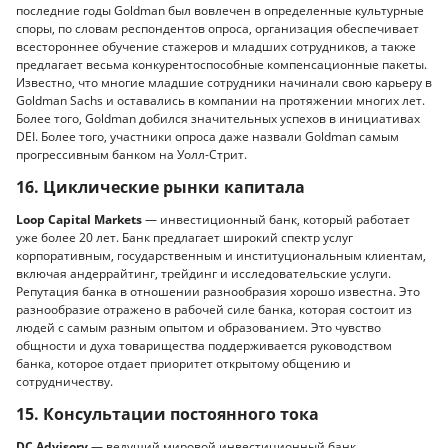
последние годы Goldman был вовлечен в определенные культурные
споры, по словам респондентов опроса, организация обеспечивает
всестороннее обучение стажеров и младших сотрудников, а также
предлагает весьма конкурентоспособные компенсационные пакеты.
Известно, что многие младшие сотрудники начинали свою карьеру в
Goldman Sachs и оставались в компании на протяжении многих лет.
Более того, Goldman добился значительных успехов в инициативах
DEI. Более того, участники опроса даже назвали Goldman самым
прогрессивным банком на Уолл-Стрит.
16. Циклические рынки капитала
Loop Capital Markets
— инвестиционный банк, который работает
уже более 20 лет. Банк предлагает широкий спектр услуг
корпоративным, государственным и институциональным клиентам,
включая андеррайтинг, трейдинг и исследовательские услуги.
Репутация банка в отношении разнообразия хорошо известна. Это
разнообразие отражено в рабочей силе банка, которая состоит из
людей с самым разным опытом и образованием. Это чувство
общности и духа товарищества поддерживается руководством
банка, которое отдает приоритет открытому общению и
сотрудничеству.
15. Консультации постоянного тока
DC Advisory
— ведущий мировой инвестиционный банк,