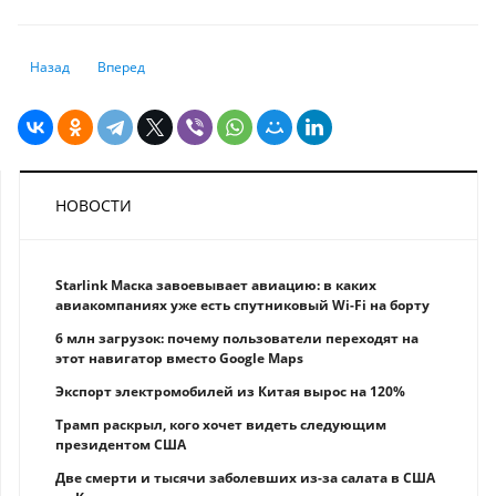
Предыдущий: В Казахстане цены на бензин и дальше будут расти
Следующий: Казахстан креативно реагирует на экономичес
Назад
Вперед
НОВОСТИ
Starlink Маска завоевывает авиацию: в каких
авиакомпаниях уже есть спутниковый Wi-Fi на борту
6 млн загрузок: почему пользователи переходят на
этот навигатор вместо Google Maps
Экспорт электромобилей из Китая вырос на 120%
Трамп раскрыл, кого хочет видеть следующим
президентом США
Две смерти и тысячи заболевших из-за салата в США