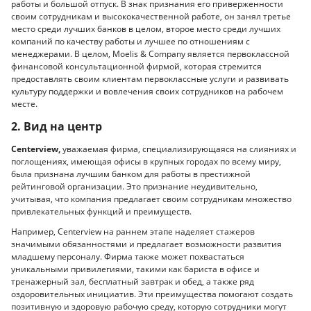
работы и большой отпуск. В знак признания его приверженности
своим сотрудникам и высококачественной работе, он занял третье
место среди лучших банков в целом, второе место среди лучших
компаний по качеству работы и лучшее по отношениям с
менеджерами. В целом, Moelis & Company является первоклассной
финансовой консультационной фирмой, которая стремится
предоставлять своим клиентам первоклассные услуги и развивать
культуру поддержки и вовлечения своих сотрудников на рабочем
месте.
2. Вид на центр
Centerview,
уважаемая фирма, специализирующаяся на слияниях и
поглощениях, имеющая офисы в крупных городах по всему миру,
была признана лучшим банком для работы в престижной
рейтинговой организации. Это признание неудивительно,
учитывая, что компания предлагает своим сотрудникам множество
привлекательных функций и преимуществ.
Например, Centerview на раннем этапе наделяет стажеров
значимыми обязанностями и предлагает возможности развития
младшему персоналу. Фирма также может похвастаться
уникальными привилегиями, такими как бариста в офисе и
тренажерный зал, бесплатный завтрак и обед, а также ряд
оздоровительных инициатив. Эти преимущества помогают создать
позитивную и здоровую рабочую среду, которую сотрудники могут