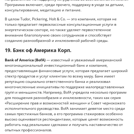
Программа включает, среди прочего, поддержку в уходе за детьми,
консультирование, медитацию и питание.
В целом Tudor, Pickering, Holt & Co. — это компания, которая не
только предлагает первоклассные консультационные услуги в
энергетическом секторе, но также уделяет первостепенное
внимание благополучию своих сотрудников и способствует
созданию разнообразной и инклюзивной рабочей среды.
19. Бэнк оф Америка Корп.
Bank of America (BofA)
— известный и уважаемый американский
многонациональный инвестиционный банк и компания,
предоставляющая финансовые услуги, которая предлагает широкий
спектр продуктов и услуг клиентам по всему миру. Банк имеет
репутацию социально ответственного банка и реализовал
многочисленные инициативы по поддержке малопредставленных
групп и меньшинств. Например, BofA учредила несколько программ
для поощрения разнообразия и инклюзивности, таких как серия
«Расширение прав и возможностей женщин» и Совет чернокожего
исполнительного руководства. BofA занимает девятое место среди
самых престижных банков, а его программа стажировок особенно
высоко оценивается респондентами, которые ценят возможность
работать над реальными сделками и получать наставничество от
опытных профессионалов.