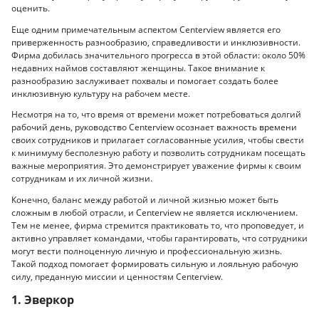
оценить.
Еще одним примечательным аспектом Centerview является его
приверженность разнообразию, справедливости и инклюзивности.
Фирма добилась значительного прогресса в этой области: около 50%
недавних наймов составляют женщины. Такое внимание к
разнообразию заслуживает похвалы и помогает создать более
инклюзивную культуру на рабочем месте.
Несмотря на то, что время от времени может потребоваться долгий
рабочий день, руководство Centerview осознает важность времени
своих сотрудников и прилагает согласованные усилия, чтобы свести
к минимуму бесполезную работу и позволить сотрудникам посещать
важные мероприятия. Это демонстрирует уважение фирмы к своим
сотрудникам и их личной жизни.
Конечно, баланс между работой и личной жизнью может быть
сложным в любой отрасли, и Centerview не является исключением.
Тем не менее, фирма стремится практиковать то, что проповедует, и
активно управляет командами, чтобы гарантировать, что сотрудники
могут вести полноценную личную и профессиональную жизнь.
Такой подход помогает формировать сильную и лояльную рабочую
силу, преданную миссии и ценностям Centerview.
1. Эверкор