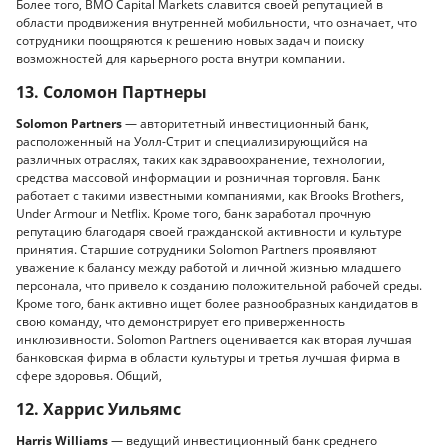
Более того, BMO Capital Markets славится своей репутацией в
области продвижения внутренней мобильности, что означает, что
сотрудники поощряются к решению новых задач и поиску
возможностей для карьерного роста внутри компании.
13. Соломон Партнеры
Solomon Partners
— авторитетный инвестиционный банк,
расположенный на Уолл-Стрит и специализирующийся на
различных отраслях, таких как здравоохранение, технологии,
средства массовой информации и розничная торговля. Банк
работает с такими известными компаниями, как Brooks Brothers,
Under Armour и Netflix. Кроме того, банк заработал прочную
репутацию благодаря своей гражданской активности и культуре
принятия. Старшие сотрудники Solomon Partners проявляют
уважение к балансу между работой и личной жизнью младшего
персонала, что привело к созданию положительной рабочей среды.
Кроме того, банк активно ищет более разнообразных кандидатов в
свою команду, что демонстрирует его приверженность
инклюзивности. Solomon Partners оценивается как вторая лучшая
банковская фирма в области культуры и третья лучшая фирма в
сфере здоровья. Общий,
12. Харрис Уильямс
Harris Williams
— ведущий инвестиционный банк среднего