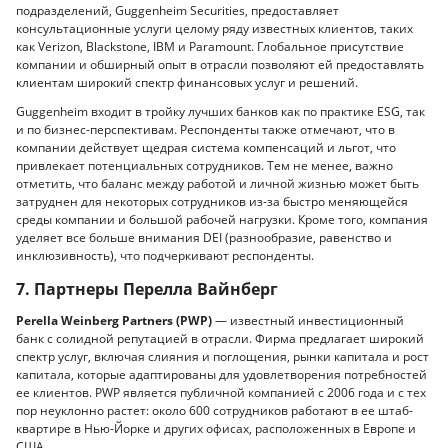
подразделений, Guggenheim Securities, предоставляет
консультационные услуги целому ряду известных клиентов, таких
как Verizon, Blackstone, IBM и Paramount. Глобальное присутствие
компании и обширный опыт в отрасли позволяют ей предоставлять
клиентам широкий спектр финансовых услуг и решений.
Guggenheim входит в тройку лучших банков как по практике ESG, так
и по бизнес-перспективам. Респонденты также отмечают, что в
компании действует щедрая система компенсаций и льгот, что
привлекает потенциальных сотрудников. Тем не менее, важно
отметить, что баланс между работой и личной жизнью может быть
затруднен для некоторых сотрудников из-за быстро меняющейся
среды компании и большой рабочей нагрузки. Кроме того, компания
уделяет все больше внимания DEI (разнообразие, равенство и
инклюзивность), что подчеркивают респонденты.
7. Партнеры Перелла Вайнберг
Perella Weinberg Partners (PWP)
— известный инвестиционный
банк с солидной репутацией в отрасли. Фирма предлагает широкий
спектр услуг, включая слияния и поглощения, рынки капитала и рост
капитала, которые адаптированы для удовлетворения потребностей
ее клиентов. PWP является публичной компанией с 2006 года и с тех
пор неуклонно растет: около 600 сотрудников работают в ее штаб-
квартире в Нью-Йорке и других офисах, расположенных в Европе и
США.