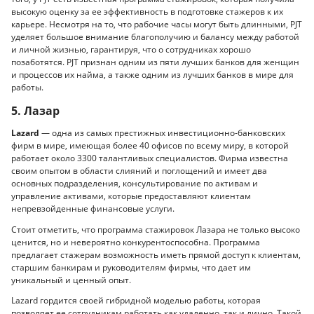
высокую оценку за ее эффективность в подготовке стажеров к их
карьере. Несмотря на то, что рабочие часы могут быть длинными, PJT
уделяет большое внимание благополучию и балансу между работой
и личной жизнью, гарантируя, что о сотрудниках хорошо
позаботятся. PJT признан одним из пяти лучших банков для женщин
и процессов их найма, а также одним из лучших банков в мире для
работы.
5. Лазар
Lazard
— одна из самых престижных инвестиционно-банковских
фирм в мире, имеющая более 40 офисов по всему миру, в которой
работает около 3300 талантливых специалистов. Фирма известна
своим опытом в области слияний и поглощений и имеет два
основных подразделения, консультирование по активам и
управление активами, которые предоставляют клиентам
непревзойденные финансовые услуги.
Стоит отметить, что программа стажировок Лазара не только высоко
ценится, но и невероятно конкурентоспособна. Программа
предлагает стажерам возможность иметь прямой доступ к клиентам,
старшим банкирам и руководителям фирмы, что дает им
уникальный и ценный опыт.
Lazard гордится своей гибридной моделью работы, которая
позволяет ее сотрудникам работать как удаленно, так и лично. Такой