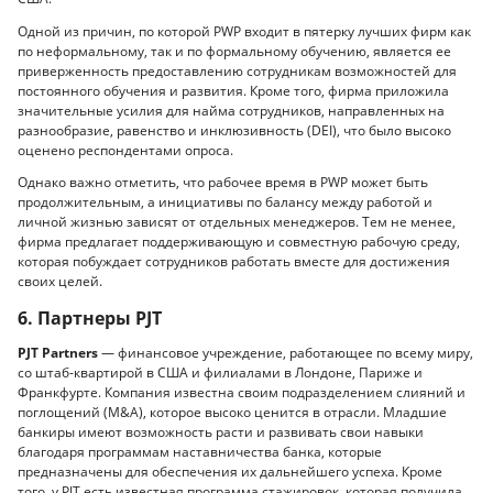
Одной из причин, по которой PWP входит в пятерку лучших фирм как
по неформальному, так и по формальному обучению, является ее
приверженность предоставлению сотрудникам возможностей для
постоянного обучения и развития. Кроме того, фирма приложила
значительные усилия для найма сотрудников, направленных на
разнообразие, равенство и инклюзивность (DEI), что было высоко
оценено респондентами опроса.
Однако важно отметить, что рабочее время в PWP может быть
продолжительным, а инициативы по балансу между работой и
личной жизнью зависят от отдельных менеджеров. Тем не менее,
фирма предлагает поддерживающую и совместную рабочую среду,
которая побуждает сотрудников работать вместе для достижения
своих целей.
6. Партнеры PJT
PJT Partners
— финансовое учреждение, работающее по всему миру,
со штаб-квартирой в США и филиалами в Лондоне, Париже и
Франкфурте. Компания известна своим подразделением слияний и
поглощений (M&A), которое высоко ценится в отрасли. Младшие
банкиры имеют возможность расти и развивать свои навыки
благодаря программам наставничества банка, которые
предназначены для обеспечения их дальнейшего успеха. Кроме
того, у PJT есть известная программа стажировок, которая получила