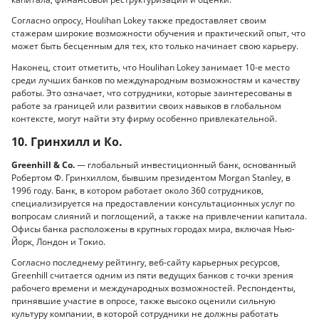
Согласно опросу, Houlihan Lokey также предоставляет своим
стажерам широкие возможности обучения и практический опыт, что
может быть бесценным для тех, кто только начинает свою карьеру.
Наконец, стоит отметить, что Houlihan Lokey занимает 10-е место
среди лучших банков по международным возможностям и качеству
работы. Это означает, что сотрудники, которые заинтересованы в
работе за границей или развитии своих навыков в глобальном
контексте, могут найти эту фирму особенно привлекательной.
10. Гринхилл и Ко.
Greenhill & Co.
— глобальный инвестиционный банк, основанный
Робертом Ф. Гринхиллом, бывшим президентом Morgan Stanley, в
1996 году. Банк, в котором работает около 360 сотрудников,
специализируется на предоставлении консультационных услуг по
вопросам слияний и поглощений, а также на привлечении капитала.
Офисы банка расположены в крупных городах мира, включая Нью-
Йорк, Лондон и Токио.
Согласно последнему рейтингу, веб-сайту карьерных ресурсов,
Greenhill считается одним из пяти ведущих банков с точки зрения
рабочего времени и международных возможностей. Респонденты,
принявшие участие в опросе, также высоко оценили сильную
культуру компании, в которой сотрудники не должны работать