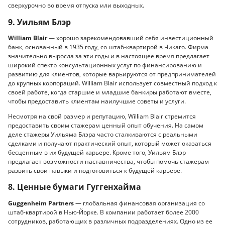
сверхурочно во время отпуска или выходных.
9. Уильям Блэр
William Blair
— хорошо зарекомендовавший себя инвестиционный
банк, основанный в 1935 году, со штаб-квартирой в Чикаго. Фирма
значительно выросла за эти годы и в настоящее время предлагает
широкий спектр консультационных услуг по финансированию и
развитию для клиентов, которые варьируются от предпринимателей
до крупных корпораций. William Blair использует совместный подход к
своей работе, когда старшие и младшие банкиры работают вместе,
чтобы предоставить клиентам наилучшие советы и услуги.
Несмотря на свой размер и репутацию, William Blair стремится
предоставить своим стажерам ценный опыт обучения. На самом
деле стажеры Уильяма Блэра часто сталкиваются с реальными
сделками и получают практический опыт, который может оказаться
бесценным в их будущей карьере. Кроме того, Уильям Блэр
предлагает возможности наставничества, чтобы помочь стажерам
развить свои навыки и подготовиться к будущей карьере.
8. Ценные бумаги Гуггенхайма
Guggenheim Partners
— глобальная финансовая организация со
штаб-квартирой в Нью-Йорке. В компании работает более 2000
сотрудников, работающих в различных подразделениях. Одно из ее