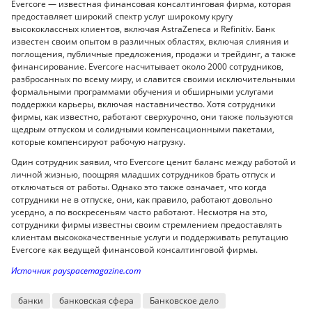
Evercore — известная финансовая консалтинговая фирма, которая
предоставляет широкий спектр услуг широкому кругу
высококлассных клиентов, включая AstraZeneca и Refinitiv. Банк
известен своим опытом в различных областях, включая слияния и
поглощения, публичные предложения, продажи и трейдинг, а также
финансирование. Evercore насчитывает около 2000 сотрудников,
разбросанных по всему миру, и славится своими исключительными
формальными программами обучения и обширными услугами
поддержки карьеры, включая наставничество. Хотя сотрудники
фирмы, как известно, работают сверхурочно, они также пользуются
щедрым отпуском и солидными компенсационными пакетами,
которые компенсируют рабочую нагрузку.
Один сотрудник заявил, что Evercore ценит баланс между работой и
личной жизнью, поощряя младших сотрудников брать отпуск и
отключаться от работы. Однако это также означает, что когда
сотрудники не в отпуске, они, как правило, работают довольно
усердно, а по воскресеньям часто работают. Несмотря на это,
сотрудники фирмы известны своим стремлением предоставлять
клиентам высококачественные услуги и поддерживать репутацию
Evercore как ведущей финансовой консалтинговой фирмы.
Источник payspacemagazine.com
банки
банковская сфера
Банковское дело