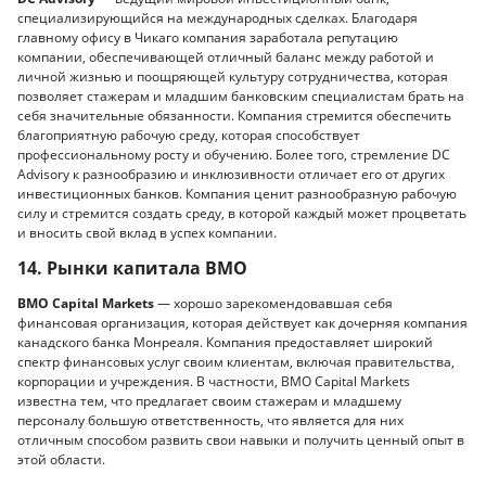
специализирующийся на международных сделках. Благодаря
главному офису в Чикаго компания заработала репутацию
компании, обеспечивающей отличный баланс между работой и
личной жизнью и поощряющей культуру сотрудничества, которая
позволяет стажерам и младшим банковским специалистам брать на
себя значительные обязанности. Компания стремится обеспечить
благоприятную рабочую среду, которая способствует
профессиональному росту и обучению. Более того, стремление DC
Advisory к разнообразию и инклюзивности отличает его от других
инвестиционных банков. Компания ценит разнообразную рабочую
силу и стремится создать среду, в которой каждый может процветать
и вносить свой вклад в успех компании.
14. Рынки капитала BMO
BMO Capital Markets
— хорошо зарекомендовавшая себя
финансовая организация, которая действует как дочерняя компания
канадского банка Монреаля. Компания предоставляет широкий
спектр финансовых услуг своим клиентам, включая правительства,
корпорации и учреждения. В частности, BMO Capital Markets
известна тем, что предлагает своим стажерам и младшему
персоналу большую ответственность, что является для них
отличным способом развить свои навыки и получить ценный опыт в
этой области.