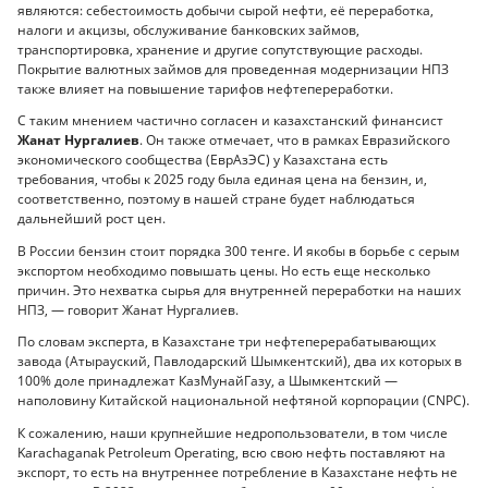
являются: себестоимость добычи сырой нефти, её переработка,
налоги и акцизы, обслуживание банковских займов,
транспортировка, хранение и другие сопутствующие расходы.
Покрытие валютных займов для проведенная модернизации НПЗ
также влияет на повышение тарифов нефтепереработки.
С таким мнением частично согласен и казахстанский финансист
Жанат Нургалиев
. Он также отмечает, что в рамках Евразийского
экономического сообщества (ЕврАзЭС) у Казахстана есть
требования, чтобы к 2025 году была единая цена на бензин, и,
соответственно, поэтому в нашей стране будет наблюдаться
дальнейший рост цен.
В России бензин стоит порядка 300 тенге. И якобы в борьбе с серым
экспортом необходимо повышать цены. Но есть еще несколько
причин. Это нехватка сырья для внутренней переработки на наших
НПЗ, — говорит Жанат Нургалиев.
По словам эксперта, в Казахстане три нефтеперерабатывающих
завода (Атырауский, Павлодарский Шымкентский), два их которых в
100% доле принадлежат КазМунайГазу, а Шымкентский —
наполовину Китайской национальной нефтяной корпорации (CNPC).
К сожалению, наши крупнейшие недропользователи, в том числе
Karachaganak Petroleum Operating, всю свою нефть поставляют на
экспорт, то есть на внутреннее потребление в Казахстане нефть не