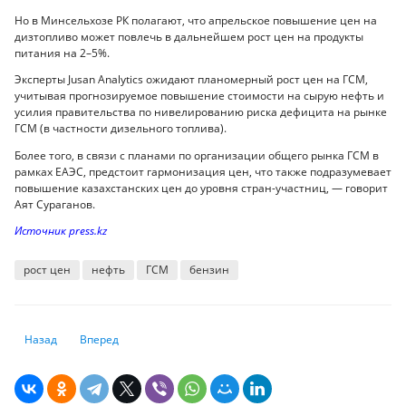
Но в Минсельхозе РК полагают, что апрельское повышение цен на
дизтопливо может повлечь в дальнейшем рост цен на продукты
питания на 2–5%.
Эксперты Jusan Analytics ожидают планомерный рост цен на ГСМ,
учитывая прогнозируемое повышение стоимости на сырую нефть и
усилия правительства по нивелированию риска дефицита на рынке
ГСМ (в частности дизельного топлива).
Более того, в связи с планами по организации общего рынка ГСМ в
рамках ЕАЭС, предстоит гармонизация цен, что также подразумевает
повышение казахстанских цен до уровня стран-участниц, — говорит
Аят Сураганов.
Источник press.kz
рост цен
нефть
ГСМ
бензин
Предыдущий: Всемирный банк: экономика Казахстана будет восстан
Следующий: Лучший банк для работы в 2023 году
Назад
Вперед