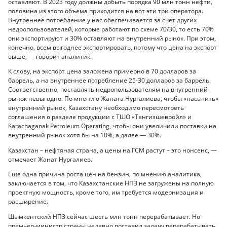
оставляют. В 2023 году должны добыть порядка 90 млн тонн нефти,
половина из этого объема приходится на вот эти три оператора.
Внутреннее потребление у нас обеспечивается за счет других
недропользователей, которые работают по схеме 70/30, то есть 70%
они экспортируют и 30% оставляют на внутренний рынок. При этом,
конечно, всем выгоднее экспортировать, потому что цена на экспорт
выше, — говорит аналитик.
К слову, на экспорт цена заложена примерно в 70 долларов за
баррель, а на внутреннее потребление 25-30 долларов за баррель.
Соответственно, поставлять недропользователям на внутренний
рынок невыгодно. По мнению Жаната Нургалиева, чтобы «насытить»
внутренний рынок, Казахстану необходимо пересмотреть
соглашения о разделе продукции с ТШО «Тенгизшевройл» и
Karachaganak Petroleum Operating, чтобы они увеличили поставки на
внутренний рынок хотя бы на 10%, а далее — 30%.
Казахстан – нефтяная страна, а цены на ГСМ растут – это нонсенс, —
отмечает Жанат Нургалиев.
Еще одна причина роста цен на бензин, по мнению аналитика,
заключается в том, что Казахстанские НПЗ не загружены на полную
проектную мощность, кроме того, им требуется модернизация и
расширение.
Шымкентский НПЗ сейчас шесть млн тонн перерабатывает. Но
премьер-министр страны недавно поставил задачу перерабатывать