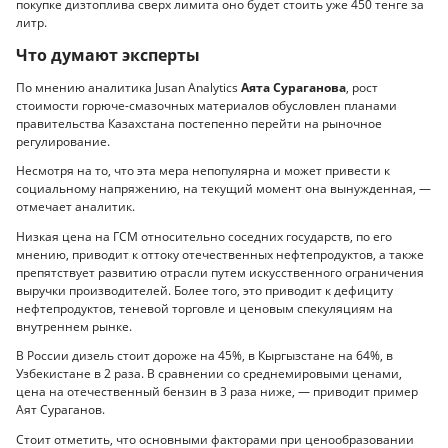
покупке дизтоплива сверх лимита оно будет стоить уже 450 тенге за
литр.
Что думают эксперты
По мнению аналитика Jusan Analytics
Аята Сураганова
, рост
стоимости горюче-смазочных материалов обусловлен планами
правительства Казахстана постепенно перейти на рыночное
регулирование.
Несмотря на то, что эта мера непопулярна и может привести к
социальному напряжению, на текущий момент она вынужденная, —
отмечает аналитик.
Низкая цена на ГСМ относительно соседних государств, по его
мнению, приводит к оттоку отечественных нефтепродуктов, а также
препятствует развитию отрасли путем искусственного ограничения
выручки производителей. Более того, это приводит к дефициту
нефтепродуктов, теневой торговле и ценовым спекуляциям на
внутреннем рынке.
В России дизель стоит дороже на 45%, в Кыргызстане на 64%, в
Узбекистане в 2 раза. В сравнении со среднемировыми ценами,
цена на отечественный бензин в 3 раза ниже, — приводит пример
Аят Сураганов.
Стоит отметить, что основными факторами при ценообразовании