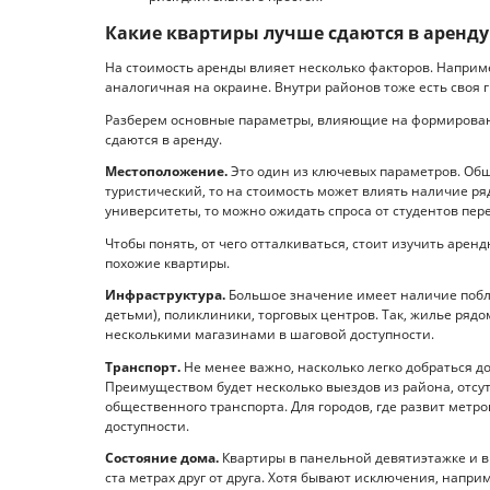
Какие квартиры лучше сдаются в аренду
На стоимость аренды влияет несколько факторов. Наприме
аналогичная на окраине. Внутри районов тоже есть своя 
Разберем основные параметры, влияющие на формировани
сдаются в аренду.
Местоположение.
Это один из ключевых параметров. Обще
туристический, то на стоимость может влиять наличие ря
университеты, то можно ожидать спроса от студентов пере
Чтобы понять, от чего отталкиваться, стоит изучить арен
похожие квартиры.
Инфраструктура.
Большое значение имеет наличие побли
детьми), поликлиники, торговых центров. Так, жилье рядо
несколькими магазинами в шаговой доступности.
Транспорт.
Не менее важно, насколько легко добраться до
Преимуществом будет несколько выездов из района, отсут
общественного транспорта. Для городов, где развит мет
доступности.
Состояние дома.
Квартиры в панельной девятиэтажке и в 
ста метрах друг от друга. Хотя бывают исключения, наприм