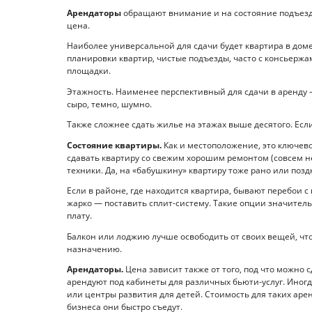
Арендаторы
обращают внимание и на состояние подъездо
цена.
Наиболее универсальной для сдачи будет квартира в доме
планировки квартир, чистые подъезды, часто с консьерж
площадки.
Этажность. Наименее перспективный для сдачи в аренду —
сыро, темно, шумно.
Также сложнее сдать жилье на этажах выше десятого. Есл
Состояние квартиры.
Как и местоположение, это ключев
сдавать квартиру со свежим хорошим ремонтом (совсем 
техники. Да, на «бабушкину» квартиру тоже рано или поз
Если в районе, где находится квартира, бывают перебои с
жарко — поставить сплит-систему. Такие опции значите
плату.
Балкон или лоджию лучше освободить от своих вещей, ч
назначению.
Арендаторы.
Цена зависит также от того, под что можно с
арендуют под кабинеты для различных бьюти-услуг. Иногд
или центры развития для детей. Стоимость для таких арен
бизнеса они быстро съедут.