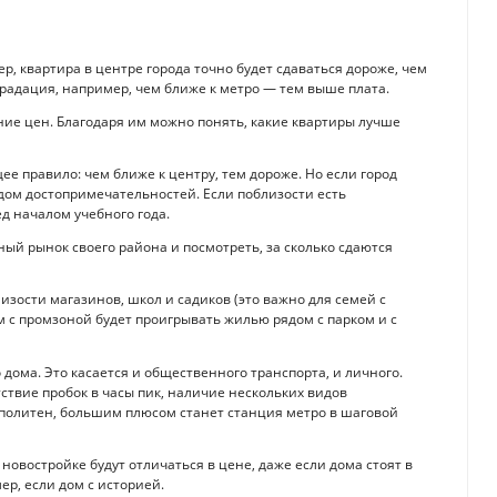
р, квартира в центре города точно будет сдаваться дороже, чем
градация, например, чем ближе к метро — тем выше плата.
е цен. Благодаря им можно понять, какие квартиры лучше
е правило: чем ближе к центру, тем дороже. Но если город
дом достопримечательностей. Если поблизости есть
д началом учебного года.
дный рынок своего района и посмотреть, за сколько сдаются
зости магазинов, школ и садиков (это важно для семей с
м с промзоной будет проигрывать жилью рядом с парком и с
 дома. Это касается и общественного транспорта, и личного.
ствие пробок в часы пик, наличие нескольких видов
рополитен, большим плюсом станет станция метро в шаговой
новостройке будут отличаться в цене, даже если дома стоят в
ер, если дом с историей.