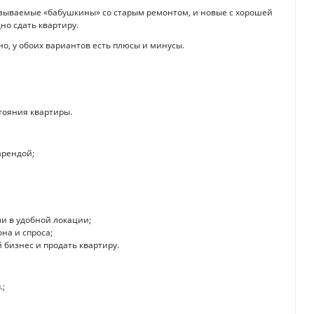
азываемые «бабушкины» со старым ремонтом, и новые с хорошей
дно сдать квартиру.
о, у обоих вариантов есть плюсы и минусы.
тояния квартиры.
арендой;
ли в удобной локации;
на и спроса;
бизнес и продать квартиру.
.;