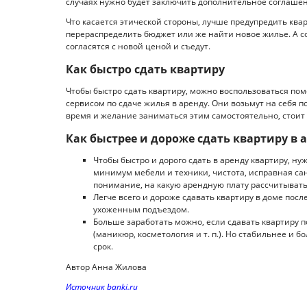
случаях нужно будет заключить дополнительное соглашен
Что касается этической стороны, лучше предупредить ква
перераспределить бюджет или же найти новое жилье. А со
согласятся с новой ценой и съедут.
Как быстро сдать квартиру
Чтобы быстро сдать квартиру, можно воспользоваться по
сервисом по сдаче жилья в аренду. Они возьмут на себя по
время и желание заниматься этим самостоятельно, стоит
Как быстрее и дороже сдать квартиру в 
Чтобы быстро и дорого сдать в аренду квартиру, н
минимум мебели и техники, чистота, исправная сан
понимание, на какую арендную плату рассчитывать
Легче всего и дороже сдавать квартиру в доме пос
ухоженным подъездом.
Больше заработать можно, если сдавать квартиру п
(маникюр, косметология и т. п.). Но стабильнее и 
срок.
Автор Анна Жилова
Источник banki.ru