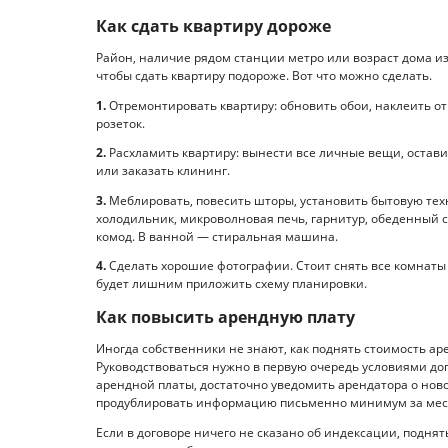
Как сдать квартиру дороже
Район, наличие рядом станции метро или возраст дома и
чтобы сдать квартиру подороже. Вот что можно сделать.
1.
Отремонтировать квартиру: обновить обои, наклеить от
розеток.
2.
Расхламить квартиру: вынести все личные вещи, остави
или заказать клининг.
3.
Меблировать, повесить шторы, установить бытовую тех
холодильник, микроволновая печь, гарнитур, обеденный с
комод. В ванной — стиральная машина.
4.
Сделать хорошие фотографии. Стоит снять все комнаты с
будет лишним приложить схему планировки.
Как повысить арендную плату
Иногда собственники не знают, как поднять стоимость ар
Руководствоваться нужно в первую очередь условиями до
арендной платы, достаточно уведомить арендатора о новой
продублировать информацию письменно минимум за мес
Если в договоре ничего не сказано об индексации, поднят