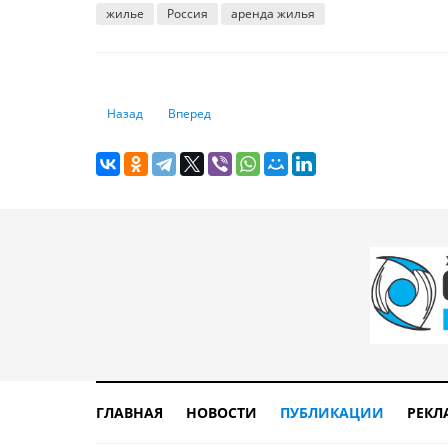
жилье
Россия
аренда жилья
Предыдущий: Как работает пенсия в России в 2025 году:
Следующий: Залог, депозит и задаток при арен
Назад
Вперед
ГЛАВНАЯ
НОВОСТИ
ПУБЛИКАЦИИ
РЕКЛ