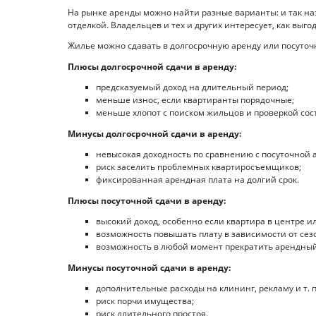
На рынке аренды можно найти разные варианты: и так н
отделкой. Владельцев и тех и других интересует, как выго
Жилье можно сдавать в долгосрочную аренду или посуточн
Плюсы долгосрочной сдачи в аренду:
предсказуемый доход на длительный период;
меньше износ, если квартиранты порядочные;
меньше хлопот с поиском жильцов и проверкой сос
Минусы долгосрочной сдачи в аренду:
невысокая доходность по сравнению с посуточной 
риск заселить проблемных квартиросъемщиков;
фиксированная арендная плата на долгий срок.
Плюсы посуточной сдачи в аренду:
высокий доход, особенно если квартира в центре и
возможность повышать плату в зависимости от сезо
возможность в любой момент прекратить арендный 
Минусы посуточной сдачи в аренду:
дополнительные расходы на клининг, рекламу и т. п
риск порчи имущества;
риск длительного простоя.