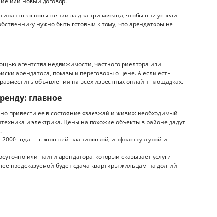
ие или новый договор.
ртирантов о повышении за два-три месяца, чтобы они успели
бственнику нужно быть готовым к тому, что арендаторы не
мощью агентства недвижимости, частного риелтора или
иски арендатора, показы и переговоры о цене. А если есть
 разместить объявления на всех известных онлайн-площадках.
аренду: главное
ужно привести ее в состояние «заезжай и живи»: необходимый
техника и электрика. Цены на похожие объекты в районе дадут
.
ле 2000 года — с хорошей планировкой, инфраструктурой и
осуточно или найти арендатора, который оказывает услуги
более предсказуемой будет сдача квартиры жильцам на долгий