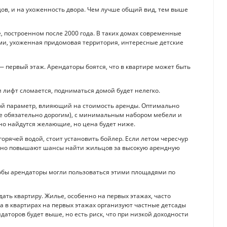
в, и на ухоженность двора. Чем лучше общий вид, тем выше
, построенном после 2000 года. В таких домах современные
ами, ухоженная придомовая территория, интересные детские
 первый этаж. Арендаторы боятся, что в квартире может быть
и лифт сломается, подниматься домой будет нелегко.
ой параметр, влияющий на стоимость аренды. Оптимально
не обязательно дорогим), с минимальным набором мебели и
дно найдутся желающие, но цена будет ниже.
 горячей водой, стоит установить бойлер. Если летом чересчур
льно повышают шансы найти жильцов за высокую арендную
тобы арендаторы могли пользоваться этими площадями по
дать квартиру. Жилье, особенно на первых этажах, часто
а в квартирах на первых этажах организуют частные детсады
даторов будет выше, но есть риск, что при низкой доходности