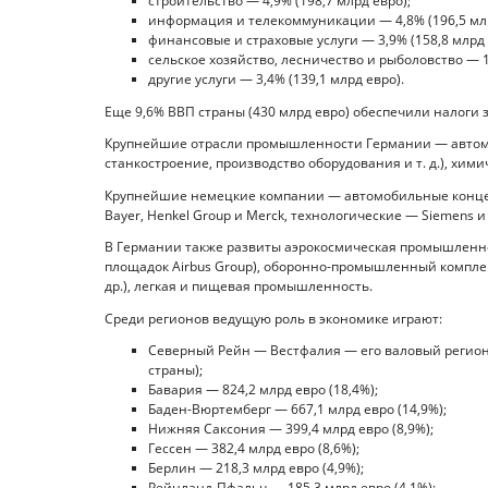
строительство — 4,9% (198,7 млрд евро);
информация и телекоммуникации — 4,8% (196,5 млр
финансовые и страховые услуги — 3,9% (158,8 млрд 
сельское хозяйство, лесничество и рыболовство — 1
другие услуги — 3,4% (139,1 млрд евро).
Еще 9,6% ВВП страны (430 млрд евро) обеспечили налоги 
Крупнейшие отрасли промышленности Германии — автомо
станкостроение, производство оборудования и т. д.), хи
Крупнейшие немецкие компании — автомобильные концер
Bayer, Henkel Group и Merck, технологические — Siemens и
В Германии также развиты аэрокосмическая промышленно
площадок Airbus Group), оборонно-промышленный комплекс (
др.), легкая и пищевая промышленность.
Среди регионов ведущую роль в экономике играют:
Северный Рейн — Вестфалия — его валовый регионал
страны);
Бавария — 824,2 млрд евро (18,4%);
Баден-Вюртемберг — 667,1 млрд евро (14,9%);
Нижняя Саксония — 399,4 млрд евро (8,9%);
Гессен — 382,4 млрд евро (8,6%);
Берлин — 218,3 млрд евро (4,9%);
Рейнланд-Пфальц — 185,3 млрд евро (4,1%);