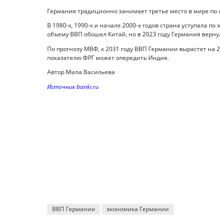
Германия традиционно занимает третье место в мире по
В 1980-х, 1990-х и начале 2000-х годов страна уступала п
объему ВВП обошел Китай, но в 2023 году Германия верн
По прогнозу МВФ, к 2031 году ВВП Германии вырастет на 25
показателю ФРГ может опередить Индия.
Автор Мила Васильева
Источник banki.ru
ВВП Германии
экономика Германии