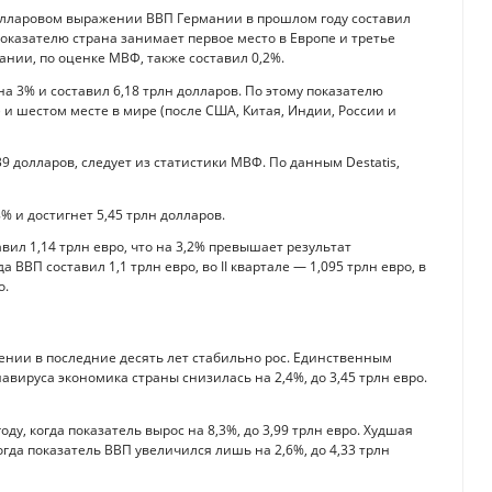
олларовом выражении ВВП Германии в прошлом году составил
 показателю страна занимает первое место в Европе и третье
ании, по оценке МВФ, также составил 0,2%.
а 3% и составил 6,18 трлн долларов. По этому показателю
) и шестом месте в мире (после США, Китая, Индии, России и
39 долларов, следует из статистики МВФ. По данным Destatis,
% и достигнет 5,45 трлн долларов.
тавил 1,14 трлн евро, что на 3,2% превышает результат
 ВВП составил 1,1 трлн евро, во II квартале — 1,095 трлн евро, в
о.
нии в последние десять лет стабильно рос. Единственным
вируса экономика страны снизилась на 2,4%, до 3,45 трлн евро.
у, когда показатель вырос на 8,3%, до 3,99 трлн евро. Худшая
тогда показатель ВВП увеличился лишь на 2,6%, до 4,33 трлн