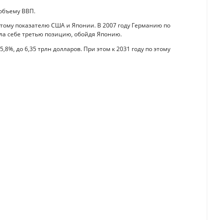
 объему ВВП.
о этому показателю США и Японии. В 2007 году Германию по
ула себе третью позицию, обойдя Японию.
,8%, до 6,35 трлн долларов. При этом к 2031 году по этому