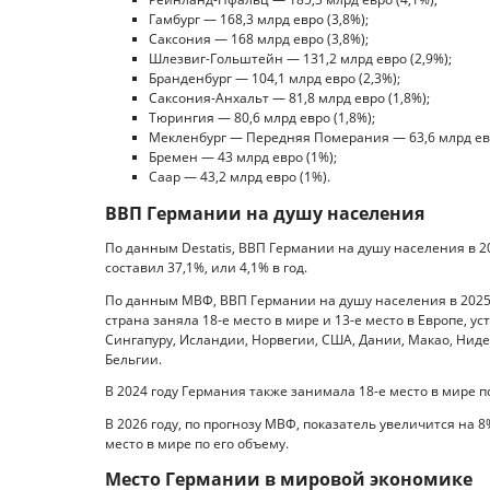
Гамбург — 168,3 млрд евро (3,8%);
Саксония — 168 млрд евро (3,8%);
Шлезвиг-Гольштейн — 131,2 млрд евро (2,9%);
Бранденбург — 104,1 млрд евро (2,3%);
Саксония-Анхальт — 81,8 млрд евро (1,8%);
Тюрингия — 80,6 млрд евро (1,8%);
Мекленбург — Передняя Померания — 63,6 млрд евр
Бремен — 43 млрд евро (1%);
Саар — 43,2 млрд евро (1%).
ВВП Германии на душу населения
По данным Destatis, ВВП Германии на душу населения в 202
составил 37,1%, или 4,1% в год.
По данным МВФ, ВВП Германии на душу населения в 2025 г
страна заняла 18-е место в мире и 13-е место в Европе, 
Сингапуру, Исландии, Норвегии, США, Дании, Макао, Нид
Бельгии.
В 2024 году Германия также занимала 18-е место в мире по
В 2026 году, по прогнозу МВФ, показатель увеличится на 8
место в мире по его объему.
Место Германии в мировой экономике