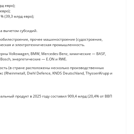
д евро);
евро);
% (39,3 млрд евро);
за вычетом субсидий.
билестроение, прочее машиностроение (судостроение,
мическая и электротехническая промышленность.
ны Volkswagen, BMW, Mercedes-Benz, химические — BASF,
 Bosch, энергетические — E.ON и RWE.
сть (в стране расположены несколько производственных
Rheinmetall, Diehl Defence, KNDS Deutschland, ThyssenKrupp и
ьный продукт в 2025 году составил 909,4 млрд (20,4% от ВВП