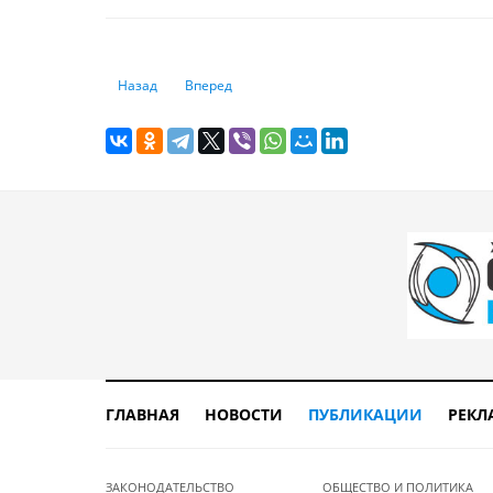
Предыдущий: «Хочу приватизировать часть квартиры, но
Следующий: Закрыть или оставить: что лучше 
Назад
Вперед
ГЛАВНАЯ
НОВОСТИ
ПУБЛИКАЦИИ
РЕКЛ
ЗАКОНОДАТЕЛЬСТВО
ОБЩЕСТВО И ПОЛИТИКА