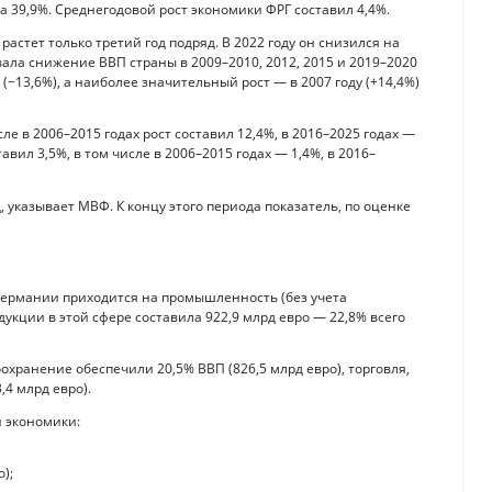
а 39,9%. Среднегодовой рост экономики ФРГ составил 4,4%.
тет только третий год подряд. В 2022 году он снизился на
овала снижение ВВП страны в 2009–2010, 2012, 2015 и 2019–2020
(−13,6%), а наиболее значительный рост — в 2007 году (+14,4%)
ле в 2006–2015 годах рост составил 12,4%, в 2016–2025 годах —
авил 3,5%, в том числе в 2006–2015 годах — 1,4%, в 2016–
д, указывает МВФ. К концу этого периода показатель, по оценке
 Германии приходится на промышленность (без учета
дукции в этой сфере составила 922,9 млрд евро — 22,8% всего
охранение обеспечили 20,5% ВВП (826,5 млрд евро), торговля,
4 млрд евро).
 экономики:
);