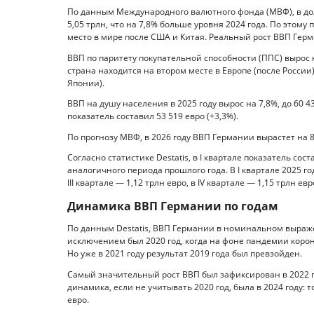
По данным Международного валютного фонда (МВФ), в д
5,05 трлн, что на 7,8% больше уровня 2024 года. По этому
место в мире после США и Китая. Реальный рост ВВП Герм
ВВП по паритету покупательной способности (ППС) вырос н
страна находится на втором месте в Европе (после России
Японии).
ВВП на душу населения в 2025 году вырос на 7,8%, до 60 4
показатель составил 53 519 евро (+3,3%).
По прогнозу МВФ, в 2026 году ВВП Германии вырастет на 8
Согласно статистике Destatis, в I квартале показатель сос
аналогичного периода прошлого года. В I квартале 2025 года
III квартале — 1,12 трлн евро, в IV квартале — 1,15 трлн евр
Динамика ВВП Германии по годам
По данным Destatis, ВВП Германии в номинальном выраже
исключением был 2020 год, когда на фоне пандемии корона
Но уже в 2021 году результат 2019 года был превзойден.
Самый значительный рост ВВП был зафиксирован в 2022 год
динамика, если не учитывать 2020 год, была в 2024 году: 
евро.