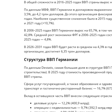
В общей сложности в 2016–2025 годах ВВП страны вырос н
По данным МВФ, ВВП Германии в долларовом выражении рас
3,5%, до 4,2 трлн долларов. До этого организация фиксир
годах. Наиболее существенное снижение было в 2015 году 
и 2021 году (+10,7%).
В 2006–2025 годах ВВП Германии вырос на 65,7%, в том чис
42,8%. Средний рост экономики ФРГ в 2006–2025 годах сост
2025 годах — 4,8%.
В 2026–2031 годах ВВП будет расти в среднем на 4,3% в го
организации, достигнет 6,35 трлн долларов.
Структура ВВП Германии
По данным Destatis, самая большая доля в структуре ВВП
строительства). В 2025 году стоимость произведенной про
ВВП страны.
Сфера услуг госучреждений, а также образование и здраво
транспорт и гостинично-ресторанный бизнес — 16,7% (673,
Вклад в оставшуюся часть ВВП внесли следующие отрасли
деловые услуги — 12,2% (400,9 млрд);
операции с недвижимостью — 9,7% (392,5 млрд евро