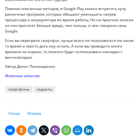
Помимо описанных методов, в Google Play можно встретить кучу
различных программ, которые обещают уменьшить нагрев
процессора и аккумулятора во время работы. Но на практике многие
из них приносят больше вреда, чем пользы, о чем говорила сама
Google.
Если вы перегрели смартфон, лучше всего не пользоваться им какое-
то время и просто дать ему остыть. А если вы проводите много
времени за играми, то полезно будет использовать накладки с
вентилятором.
Автор Денис Пономаренко
Источник unian.net
смартфоны
гаджеты
Предыдущий: Малоизвестный рекордсмен: в интернете показали уник
Следующий: Уязвимость в банковской системе Казахстана: 
Назад
Вперед