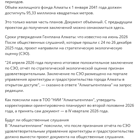
периодов.
Объём жилищного фонда Алматы к 1 января 2041 года должен
достигнуть 95,33 миллиона квадратных метров.
Это только малая часть планов. Документ объёмный. С предыдущим
проектом до получения заключений можно ознакомиться здесь.
Сроки утверждения Генплана Алматы: что известно на июнь 2026
После общественных слушаний, которые прошли с 24 по 26 декабря
2025 года, проект направили на стратегическую экологическую
оценку (СЭО).
"24 апреля 2026 года получено итоговое положительное заключение
по СЭО, отчёт по стратегической экологической оценке признан
удовлетворительным. Заключение по СЭО размещено на портале
управления архитектуры и градостроительства города Алматы в
открытом доступе", — сказано в ответе "Алматыгенплана" на запрос
редакции.
Как пояснили нам в ТОО "НИИ "Алматыгенплан", утвердить
корректировки ориентировочно планируют во второй половине 2026
года, а принять сам документ — в IV квартале 2026 года.
Будут ли общественные слушания
В "Алматыгенплане" пояснили, что после признания отчёта по СЭО
удовлетворительным управление архитектуры и градостроительства
должно вынести проект документа на общественные слушания.