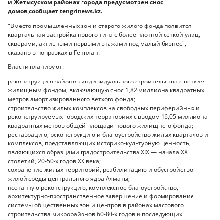
и Жетысуском районах города предусмотрен снос
домов,сообщает tengrinews.kz.
"Вместо промышленных зон и старого жилого фонда появится
квартальная застройка нового типа с более плотной сеткой улиц,
скверами, активными первыми этажами под малый бизнес", —
сказано в поправках в Генплан.
Власти планируют:
реконструкцию районов индивидуального строительства с ветхим
жилищным фондом, включающую снос 1,82 миллиона квадратных
метров амортизированного ветхого фонда;
строительство жилых комплексов на свободных периферийных и
реконструируемых городских территориях с вводом 16,05 миллиона
квадратных метров общей площади нового жилищного фонда;
реставрацию, реконструкцию и благоустройство жилых кварталов и
комплексов, представляющих историко-культурную ценность,
являющихся образцами градостроительства XIX — начала XX
столетий, 20-50-х годов XX века;
сохранение жилых территорий, реабилитацию и обустройство
жилой среды центрального ядра Алматы;
поэтапную реконструкцию, комплексное благоустройство,
архитектурно-пространственное завершение и формирование
системы общественных зон и центров в районах массового
строительства микрорайонов 60-80-х годов и последующих