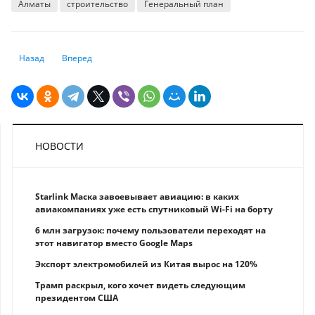
Алматы
строительство
Генеральный план
Предыдущий: Казахстанцев предупредили о новых правилах въезда в
Следующий: В Казахстане планируют запретить продажу ан
Назад
Вперед
НОВОСТИ
Starlink Маска завоевывает авиацию: в каких
авиакомпаниях уже есть спутниковый Wi-Fi на борту
6 млн загрузок: почему пользователи переходят на
этот навигатор вместо Google Maps
Экспорт электромобилей из Китая вырос на 120%
Трамп раскрыл, кого хочет видеть следующим
президентом США