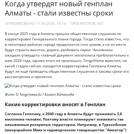
Когда утвердят новый генплан
Алматы - стали известны сроки
ОПУБЛИКОВАНО: 11.06.2026, 19:16
ПРОСМОТРОВ:
847
В конце 2025 года в Алматы прошли общественные слушания по
корректировке Генерального плана города. Тогда стало известно, что
в некоторых районах города продолжится снос домов, а на их месте
будут строить высотки, дороги, разбивать парки. Чиновники
ожидали утвердить главный документ мегаполиса приблизительно к
маю 2026 года, однако этого не произошло. TengriHome выяснил, на
какой стадии сейчас находится корректировка Генплана Алматы,
будут ли ещё проводить общественные слушания и каковы сроки его
рассмотрения и принятия.
Фото ©️ Tengrinews.kz / Болат Айтмолда
Какие корректировки вносят в Генплан
Согласно Генплану, к 2040 году в Алматы будут проживать 3,6
миллиона человек. Поэтому власти планируют осваивать так
называемые резервные территории. Например, в Турксибском
(микрорайоне Маяк и садоводческом товариществе "Авиатор")